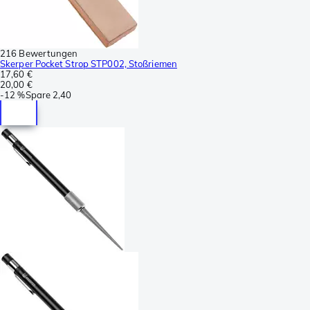
216 Bewertungen
Skerper Pocket Strop STP002, Stoßriemen
17,60 €
20,00 €
-
12 %
Spare
2,40