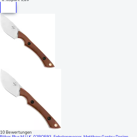
10 Bewertungen
Böker Plus M.U.K. 02BO593, Fahrtenmesser, Matthew Gentry Design