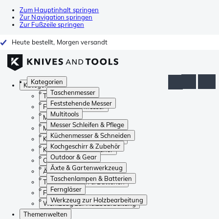
Zum Hauptinhalt springen
Zur Navigation springen
Zur Fußzeile springen
Heute bestellt, Morgen versandt
Kategorien
Kategorien
Taschenmesser
Taschenmesser
Feststehende Messer
Feststehende Messer
Multitools
Multitools
Messer Schleifen & Pflege
Messer Schleifen & Pflege
Küchenmesser & Schneiden
Küchenmesser & Schneiden
Kochgeschirr & Zubehör
Kochgeschirr & Zubehör
Outdoor & Gear
Outdoor & Gear
Äxte & Gartenwerkzeug
Äxte & Gartenwerkzeug
Taschenlampen & Batterien
Taschenlampen & Batterien
Ferngläser
Ferngläser
Werkzeug zur Holzbearbeitung
Werkzeug zur Holzbearbeitung
Themenwelten