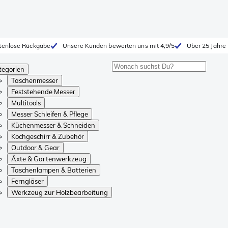
tenlose Rückgabe
Unsere Kunden bewerten uns mit 4,9/5
Über 25 Jahre
tegorien
Taschenmesser
Feststehende Messer
Multitools
Messer Schleifen & Pflege
Küchenmesser & Schneiden
Kochgeschirr & Zubehör
Outdoor & Gear
Äxte & Gartenwerkzeug
Taschenlampen & Batterien
Ferngläser
Werkzeug zur Holzbearbeitung