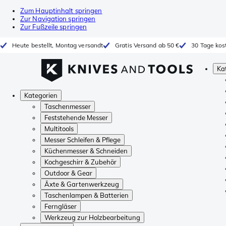
Zum Hauptinhalt springen
Zur Navigation springen
Zur Fußzeile springen
Heute bestellt, Montag versandt
Gratis Versand ab 50 €
30 Tage kos
Ka
Kategorien
Taschenmesser
Feststehende Messer
Multitools
Messer Schleifen & Pflege
Küchenmesser & Schneiden
Kochgeschirr & Zubehör
Outdoor & Gear
Äxte & Gartenwerkzeug
Taschenlampen & Batterien
Ferngläser
Werkzeug zur Holzbearbeitung