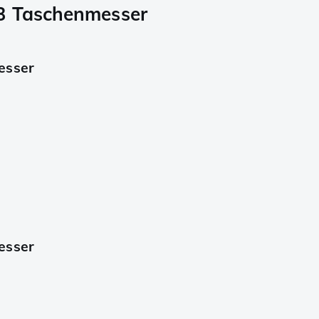
73 Taschenmesser
esser
esser