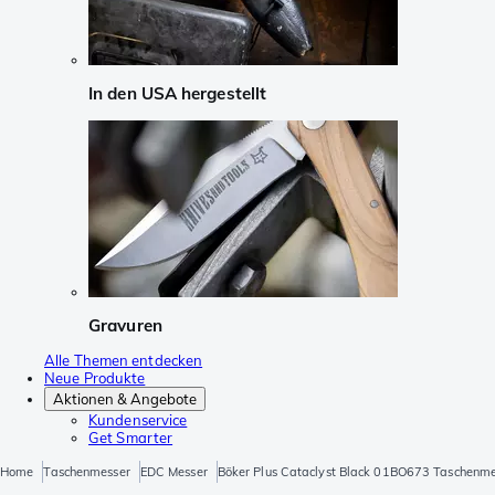
In den USA hergestellt
Gravuren
Alle Themen entdecken
Neue Produkte
Aktionen & Angebote
Kundenservice
Get Smarter
Home
Taschenmesser
EDC Messer
Böker Plus Cataclyst Black 01BO673 Taschenme