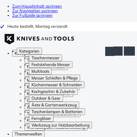
Zum Hauptinhalt springen
Zur Navigation springen
Zur Fußzeile springen
Heute bestellt, Montag versandt
Kategorien
Kategorien
Taschenmesser
Taschenmesser
Feststehende Messer
Feststehende Messer
Multitools
Multitools
Messer Schleifen & Pflege
Messer Schleifen & Pflege
Küchenmesser & Schneiden
Küchenmesser & Schneiden
Kochgeschirr & Zubehör
Kochgeschirr & Zubehör
Outdoor & Gear
Outdoor & Gear
Äxte & Gartenwerkzeug
Äxte & Gartenwerkzeug
Taschenlampen & Batterien
Taschenlampen & Batterien
Ferngläser
Ferngläser
Werkzeug zur Holzbearbeitung
Werkzeug zur Holzbearbeitung
Themenwelten