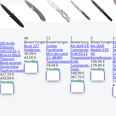
46
12
1
5
1
Bewertungen
Bewertungen
Bewertung
Bewertungen
K
WE Knife
Buck 327
Gerber
KA-BAR EK
KA-BAR
1
Diatomic
Nobleman
Paraframe
Commando
Modell 4 EK
W
WE22032-1
36,99 €
Mini clip point
Knife EK13
44
C
Bronze Black
44,00 €
22-48485
Presentation
Kampfmesser
D
Titanium,
Vorrätig
Taschenmesser
Knife,
156,49 €
Bl
Blackwashed
18,49 €
Commando-
178,49 €
F
Single Edge
Vorrätig
Dolch
Vorrätig
M
Taschenmesser
348,99 €
C
417,35 €
387,70 €
D
439,99 €
Vorrätig
1
Vorrätig
±