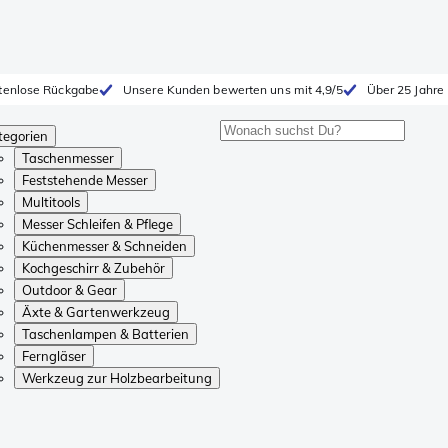
tenlose Rückgabe
Unsere Kunden bewerten uns mit 4,9/5
Über 25 Jahre
tegorien
Taschenmesser
Feststehende Messer
Multitools
Messer Schleifen & Pflege
Küchenmesser & Schneiden
Kochgeschirr & Zubehör
Outdoor & Gear
Äxte & Gartenwerkzeug
Taschenlampen & Batterien
Ferngläser
Werkzeug zur Holzbearbeitung