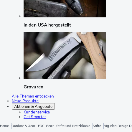
In den USA hergestellt
Gravuren
Alle Themen entdecken
Neue Produkte
Aktionen & Angebote
Kundenservice
Get Smarter
Home
Outdoor & Gear
EDC-Gear
Stifte und Notizblöcke
Stifte
Big Idea Design D