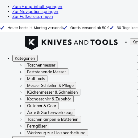
Zum Hauptinhalt springen
Zur Navigation springen
Zur Fußzeile springen
Heute bestellt, Montag versandt
Gratis Versand ab 50 €
30 Tage kos
Ka
Kategorien
Taschenmesser
Feststehende Messer
Multitools
Messer Schleifen & Pflege
Küchenmesser & Schneiden
Kochgeschirr & Zubehör
Outdoor & Gear
Äxte & Gartenwerkzeug
Taschenlampen & Batterien
Ferngläser
Werkzeug zur Holzbearbeitung