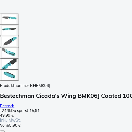
Produktnummer
BHBMK06J
Bestechman Cicada's Wing BMK06J Coated 10
Bestech
-
24 %
Du sparst
15,91
49,99 €
inkl. MwSt.
Von
65,90 €