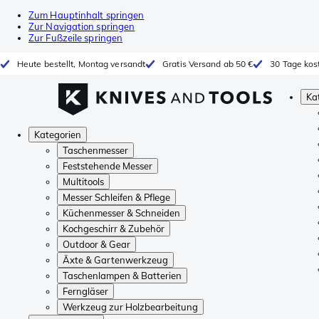
Zum Hauptinhalt springen
Zur Navigation springen
Zur Fußzeile springen
Heute bestellt, Montag versandt
Gratis Versand ab 50 €
30 Tage kos
Ka
Kategorien
Taschenmesser
Feststehende Messer
Multitools
Messer Schleifen & Pflege
Küchenmesser & Schneiden
Kochgeschirr & Zubehör
Outdoor & Gear
Äxte & Gartenwerkzeug
Taschenlampen & Batterien
Ferngläser
Werkzeug zur Holzbearbeitung