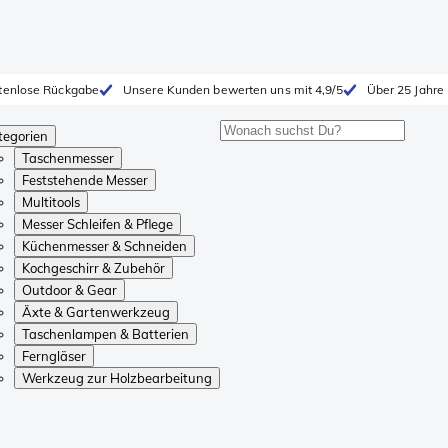
tenlose Rückgabe
Unsere Kunden bewerten uns mit 4,9/5
Über 25 Jahre
tegorien
Taschenmesser
Feststehende Messer
Multitools
Messer Schleifen & Pflege
Küchenmesser & Schneiden
Kochgeschirr & Zubehör
Outdoor & Gear
Äxte & Gartenwerkzeug
Taschenlampen & Batterien
Ferngläser
Werkzeug zur Holzbearbeitung