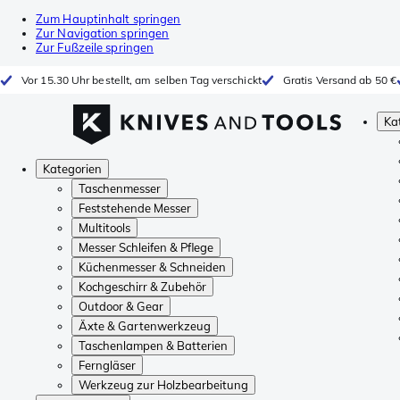
Zum Hauptinhalt springen
Zur Navigation springen
Zur Fußzeile springen
Vor 15.30 Uhr bestellt, am selben Tag verschickt
Gratis Versand ab 50 €
Ka
Kategorien
Taschenmesser
Feststehende Messer
Multitools
Messer Schleifen & Pflege
Küchenmesser & Schneiden
Kochgeschirr & Zubehör
Outdoor & Gear
Äxte & Gartenwerkzeug
Taschenlampen & Batterien
Ferngläser
Werkzeug zur Holzbearbeitung