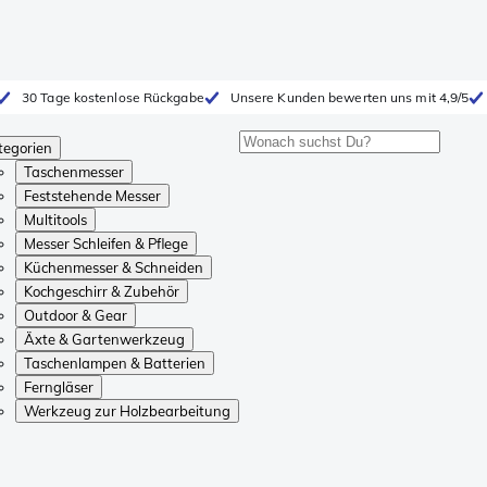
30 Tage kostenlose Rückgabe
Unsere Kunden bewerten uns mit 4,9/5
tegorien
Taschenmesser
Feststehende Messer
Multitools
Messer Schleifen & Pflege
Küchenmesser & Schneiden
Kochgeschirr & Zubehör
Outdoor & Gear
Äxte & Gartenwerkzeug
Taschenlampen & Batterien
Ferngläser
Werkzeug zur Holzbearbeitung