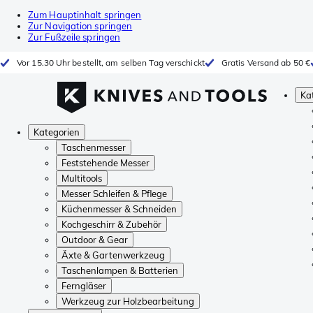
Zum Hauptinhalt springen
Zur Navigation springen
Zur Fußzeile springen
Vor 15.30 Uhr bestellt, am selben Tag verschickt
Gratis Versand ab 50 €
Ka
Kategorien
Taschenmesser
Feststehende Messer
Multitools
Messer Schleifen & Pflege
Küchenmesser & Schneiden
Kochgeschirr & Zubehör
Outdoor & Gear
Äxte & Gartenwerkzeug
Taschenlampen & Batterien
Ferngläser
Werkzeug zur Holzbearbeitung