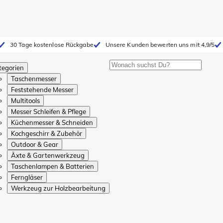
30 Tage kostenlose Rückgabe
Unsere Kunden bewerten uns mit 4,9/5
tegorien
Taschenmesser
Feststehende Messer
Multitools
Messer Schleifen & Pflege
Küchenmesser & Schneiden
Kochgeschirr & Zubehör
Outdoor & Gear
Äxte & Gartenwerkzeug
Taschenlampen & Batterien
Ferngläser
Werkzeug zur Holzbearbeitung