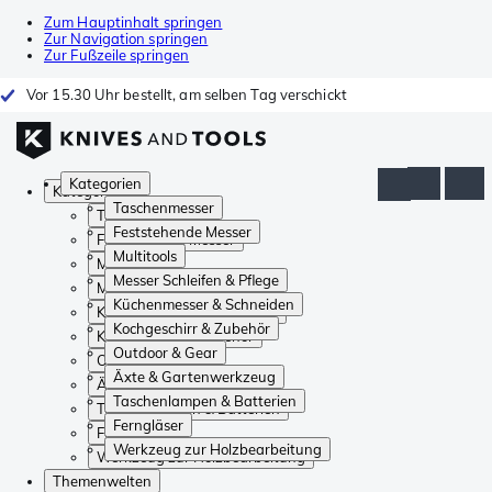
Zum Hauptinhalt springen
Zur Navigation springen
Zur Fußzeile springen
Vor 15.30 Uhr bestellt, am selben Tag verschickt
Kategorien
Kategorien
Taschenmesser
Taschenmesser
Feststehende Messer
Feststehende Messer
Multitools
Multitools
Messer Schleifen & Pflege
Messer Schleifen & Pflege
Küchenmesser & Schneiden
Küchenmesser & Schneiden
Kochgeschirr & Zubehör
Kochgeschirr & Zubehör
Outdoor & Gear
Outdoor & Gear
Äxte & Gartenwerkzeug
Äxte & Gartenwerkzeug
Taschenlampen & Batterien
Taschenlampen & Batterien
Ferngläser
Ferngläser
Werkzeug zur Holzbearbeitung
Werkzeug zur Holzbearbeitung
Themenwelten