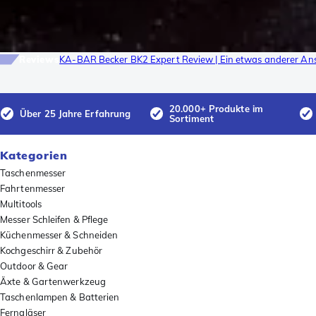
Reviews
KA-BAR Becker BK2 Expert Review | Ein etwas anderer An
20.000+ Produkte im
Über 25 Jahre Erfahrung
Sortiment
Kategorien
Taschenmesser
Fahrtenmesser
Multitools
Messer Schleifen & Pflege
Küchenmesser & Schneiden
Kochgeschirr & Zubehör
Outdoor & Gear
Äxte & Gartenwerkzeug
Taschenlampen & Batterien
Ferngläser