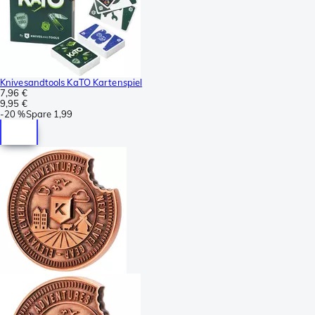
Knivesandtools KaTO Kartenspiel
7,96 €
9,95 €
-
20 %
Spare
1,99