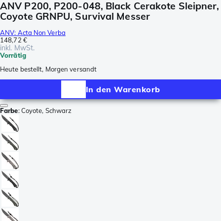
ANV P200, P200-048, Black Cerakote Sleipner,
Coyote GRNPU, Survival Messer
ANV: Acta Non Verba
148,72 €
inkl. MwSt.
Vorrätig
Heute bestellt, Morgen versandt
In den Warenkorb
Farbe
:
Coyote, Schwarz