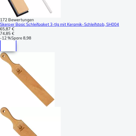
172 Bewertungen
Skerper Basic Schleifpaket 3-tlg mit Keramik-Schleifstab, SH004
65,87 €
74,85 €
-
12 %
Spare
8,98