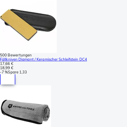
500 Bewertungen
Fällkniven Diamant / Keramischer Schleifstein DC4
17,66 €
18,99 €
-
7 %
Spare
1,33