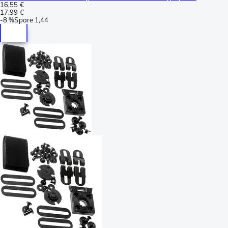
16,55 €
17,99 €
-
8 %
Spare
1,44