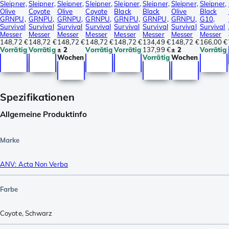
Sleipner,
Sleipner,
Sleipner,
Sleipner,
Sleipner,
Sleipner,
Sleipner,
Sleipner,
Olive
Coyote
Olive
Coyote
Black
Black
Olive
Black
GRNPU,
GRNPU,
GRNPU,
GRNPU,
GRNPU,
GRNPU,
GRNPU,
G10,
Survival
Survival
Survival
Survival
Survival
Survival
Survival
Survival
Messer
Messer
Messer
Messer
Messer
Messer
Messer
Messer
148,72 €
148,72 €
148,72 €
148,72 €
148,72 €
134,49 €
148,72 €
166,00 €
Vorrätig
Vorrätig
± 2
Vorrätig
Vorrätig
137,99 €
± 2
Vorrätig
Wochen
Vorrätig
Wochen
Spezifikationen
Allgemeine Produktinfo
Marke
ANV: Acta Non Verba
Farbe
Coyote
,
Schwarz