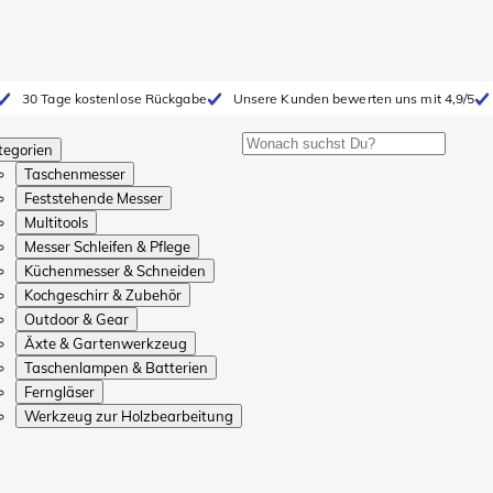
30 Tage kostenlose Rückgabe
Unsere Kunden bewerten uns mit 4,9/5
tegorien
Taschenmesser
Feststehende Messer
Multitools
Messer Schleifen & Pflege
Küchenmesser & Schneiden
Kochgeschirr & Zubehör
Outdoor & Gear
Äxte & Gartenwerkzeug
Taschenlampen & Batterien
Ferngläser
Werkzeug zur Holzbearbeitung