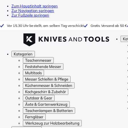
Zum Hauptinhalt springen
Zur Navigation springen
Zur Fußzeile springen
Vor 15.30 Uhr bestellt, am selben Tag verschickt
Gratis Versand ab 50 €
Ka
Kategorien
Taschenmesser
Feststehende Messer
Multitools
Messer Schleifen & Pflege
Küchenmesser & Schneiden
Kochgeschirr & Zubehör
Outdoor & Gear
Äxte & Gartenwerkzeug
Taschenlampen & Batterien
Ferngläser
Werkzeug zur Holzbearbeitung