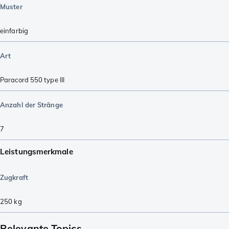
Muster
einfarbig
Art
Paracord 550 type III
Anzahl der Stränge
7
Leistungsmerkmale
Zugkraft
250
kg
Relevante Topics