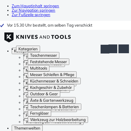
Zum Hauptinhalt springen
Zur Navigation springen
Zur Fußzeile springen
Vor 15.30 Uhr bestellt, am selben Tag verschickt
Kategorien
Kategorien
Taschenmesser
Taschenmesser
Feststehende Messer
Feststehende Messer
Multitools
Multitools
Messer Schleifen & Pflege
Messer Schleifen & Pflege
Küchenmesser & Schneiden
Küchenmesser & Schneiden
Kochgeschirr & Zubehör
Kochgeschirr & Zubehör
Outdoor & Gear
Outdoor & Gear
Äxte & Gartenwerkzeug
Äxte & Gartenwerkzeug
Taschenlampen & Batterien
Taschenlampen & Batterien
Ferngläser
Ferngläser
Werkzeug zur Holzbearbeitung
Werkzeug zur Holzbearbeitung
Themenwelten