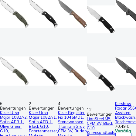
6
2
4
Kershaw
Bewertungen
Bewertungen
Bewertungen
Radar 556
12
Kizer Ursa
Kizer Ursa
Kizer Begleiter
Assisted
Bewertungen
Major 1082A2,
Major 1082A1,
Fix 1045MD1,
Blackwash
LionSteel M5
Satin AEB-L,
Satin AEB-L,
Stonewashed
Taschenme
CPM 3V, Black
Olive Green
Black G10,
Titanium Gray
70,49 €
G10
G10,
Fahrtenmesser,
CPM 3V, Burlap
Vorrätig
Knivesandtools
Fahrtenmesser,
Maksim
Micarta