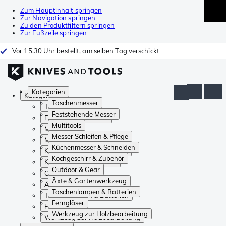
Zum Hauptinhalt springen
Zur Navigation springen
Zu den Produktfiltern springen
Zur Fußzeile springen
Vor 15.30 Uhr bestellt, am selben Tag verschickt
Kategorien
Kategorien
Taschenmesser
Taschenmesser
Feststehende Messer
Feststehende Messer
Multitools
Multitools
Messer Schleifen & Pflege
Messer Schleifen & Pflege
Küchenmesser & Schneiden
Küchenmesser & Schneiden
Kochgeschirr & Zubehör
Kochgeschirr & Zubehör
Outdoor & Gear
Outdoor & Gear
Äxte & Gartenwerkzeug
Äxte & Gartenwerkzeug
Taschenlampen & Batterien
Taschenlampen & Batterien
Ferngläser
Ferngläser
Werkzeug zur Holzbearbeitung
Werkzeug zur Holzbearbeitung