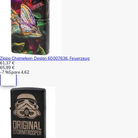
Zippo Chameleon Design 60007636, Feuerzeug
61,37 €
65,99 €
-
7 %
Spare
4,62