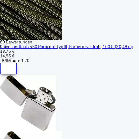
89 Bewertungen
Knivesandtools 550 Paracord Typ III, Farbe: olive drab, 100 ft (30,48 m)
13,75 €
14,95 €
-
8 %
Spare
1,20