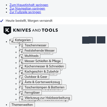
Zum Hauptinhalt springen
Zur Navigation springen
Zur Fußzeile springen
Heute bestellt, Morgen versandt
Kategorien
Kategorien
Taschenmesser
Taschenmesser
Feststehende Messer
Feststehende Messer
Multitools
Multitools
Messer Schleifen & Pflege
Messer Schleifen & Pflege
Küchenmesser & Schneiden
Küchenmesser & Schneiden
Kochgeschirr & Zubehör
Kochgeschirr & Zubehör
Outdoor & Gear
Outdoor & Gear
Äxte & Gartenwerkzeug
Äxte & Gartenwerkzeug
Taschenlampen & Batterien
Taschenlampen & Batterien
Ferngläser
Ferngläser
Werkzeug zur Holzbearbeitung
Werkzeug zur Holzbearbeitung
Themenwelten