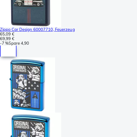
Zippo Car Design 60007710, Feuerzeug
65,09 €
69,99 €
-
7 %
Spare
4,90