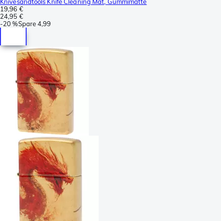
Knivesandtools Knife Cleaning Mat, Gummimatte
19,96 €
24,95 €
-
20 %
Spare
4,99