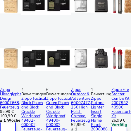
Zippo
4
6
Zippo
1
Zippo Fire
Hieroglyphs
Bewertungen
Bewertungen
Outdoor &
Bewertung
Starter
Design
Zippo Tactical
Zippo Tactical
Adventure
Zippo
Combo Kit
60007668,
Black Pouch
Green Pouch
60007477,
Butane
2007932
Feuerzeug
and Black
and Black
250 High
Lighter
40900
95,99 €
Crackle
Crackle
Polish
Insert
Feuerstart
100,99 €
Windproof
Windproof
Chrome,
Single
Kit
± 1 Woche
49402-
49400-
Feuerzeug
Flame
26,99 €
000002,
000002,
52,99 €
Black
Vorrätig
Feuerzeug-
Feuerzeug-
± 1
2008086,