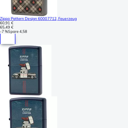
Zippo Pattern Design 60007712, Feuerzeug
60,91 €
65,49 €
-
7 %
Spare
4,58