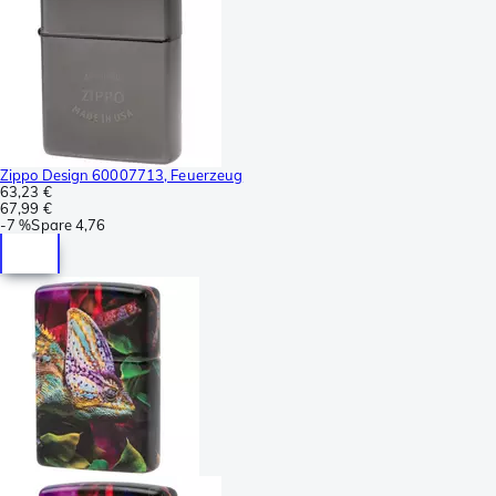
Zippo Design 60007713, Feuerzeug
63,23 €
67,99 €
-
7 %
Spare
4,76