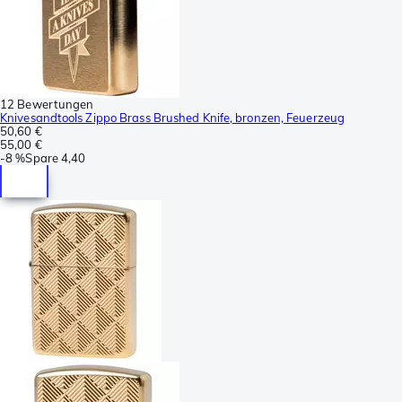
12 Bewertungen
Knivesandtools Zippo Brass Brushed Knife, bronzen, Feuerzeug
50,60 €
55,00 €
-
8 %
Spare
4,40