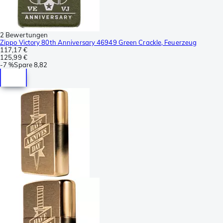
2 Bewertungen
Zippo Victory 80th Anniversary 46949 Green Crackle, Feuerzeug
117,17 €
125,99 €
-
7 %
Spare
8,82