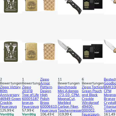
2
1
Zippo
11
6
Bestec
Bewertungen
Bewertung
Armor
Bewertungen
Bewertungen
Goodboy
Zippo Victory
Zippo
Pattern
Benchmade
Zippo Tactical
BMK10K
80th
201FB
Design
Mini Adamas
Green Pouch
CPM
Anniversary
Tree of Life
High
273-03, CPM-
and Black
Magnac
46949 Green
60005187
Polish
MagnaCut,
Crackle
Bronze
Crackle,
bronze,
Brass
Marbled
Windproof
Crystal
Feuerzeug
Feuerzeug
60006610,
Carbon Fiber,
49400-
Titaniu
125,99 €
57,99 €
Feuerzeug
Taschenmesser
000002,
Tasche
Vorrätig
Vorrätig
106,49 €
319,99 €
Feuerzeug-
161,49