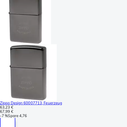
Zippo Design 60007713, Feuerzeug
63,23 €
67,99 €
-
7 %
Spare
4,76