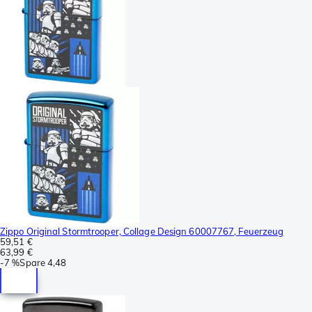
Zippo Original Stormtrooper, Collage Design 60007767, Feuerzeug
59,51 €
63,99 €
-
7 %
Spare
4,48