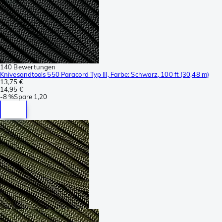
140 Bewertungen
Knivesandtools 550 Paracord Typ III, Farbe: Schwarz, 100 ft (30,48 m)
13,75 €
14,95 €
-
8 %
Spare
1,20