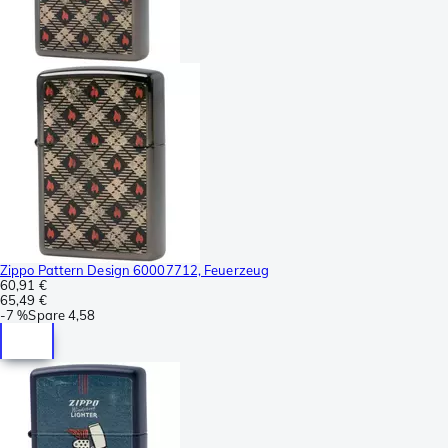
Zippo Pattern Design 60007712, Feuerzeug
60,91 €
65,49 €
-
7 %
Spare
4,58