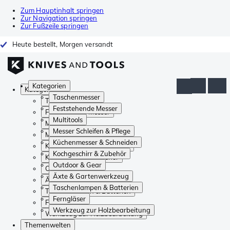
Zum Hauptinhalt springen
Zur Navigation springen
Zur Fußzeile springen
Heute bestellt, Morgen versandt
Kategorien
Kategorien
Taschenmesser
Taschenmesser
Feststehende Messer
Feststehende Messer
Multitools
Multitools
Messer Schleifen & Pflege
Messer Schleifen & Pflege
Küchenmesser & Schneiden
Küchenmesser & Schneiden
Kochgeschirr & Zubehör
Kochgeschirr & Zubehör
Outdoor & Gear
Outdoor & Gear
Äxte & Gartenwerkzeug
Äxte & Gartenwerkzeug
Taschenlampen & Batterien
Taschenlampen & Batterien
Ferngläser
Ferngläser
Werkzeug zur Holzbearbeitung
Werkzeug zur Holzbearbeitung
Themenwelten