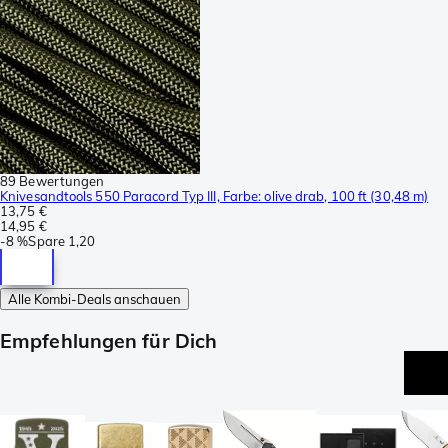
89 Bewertungen
Knivesandtools 550 Paracord Typ III, Farbe: olive drab, 100 ft (30,48 m)
13,75 €
14,95 €
-
8 %
Spare
1,20
Alle Kombi-Deals anschauen
Empfehlungen für Dich