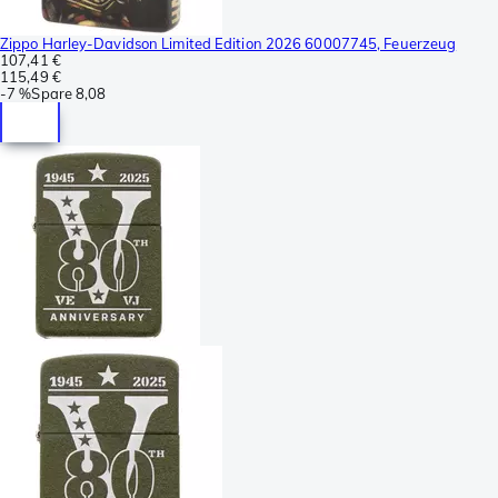
Zippo Harley-Davidson Limited Edition 2026 60007745, Feuerzeug
107,41 €
115,49 €
-
7 %
Spare
8,08