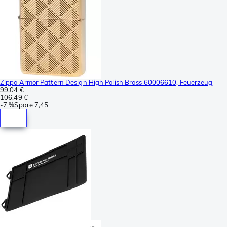
Zippo Armor Pattern Design High Polish Brass 60006610, Feuerzeug
99,04 €
106,49 €
-
7 %
Spare
7,45