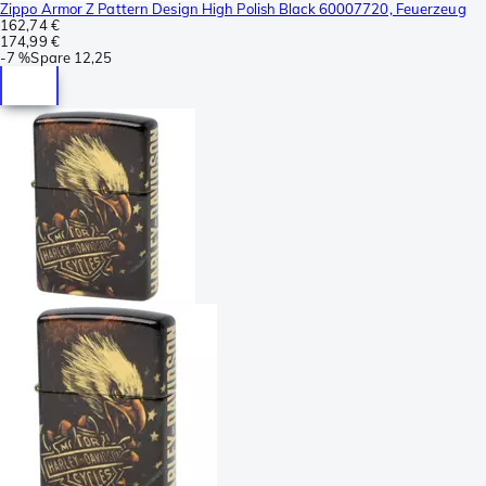
Zippo Armor Z Pattern Design High Polish Black 60007720, Feuerzeug
162,74 €
174,99 €
-
7 %
Spare
12,25