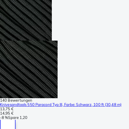
140 Bewertungen
Knivesandtools 550 Paracord Typ III, Farbe: Schwarz, 100 ft (30,48 m)
13,75 €
14,95 €
-
8 %
Spare
1,20