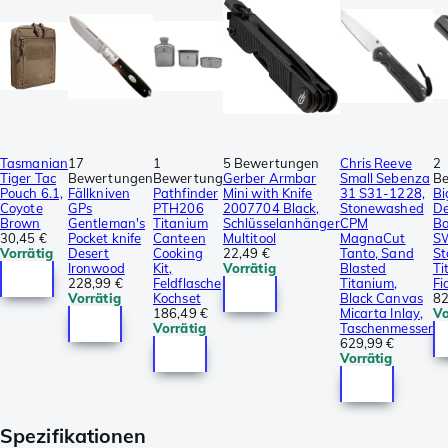
Tasmanian
17
1
5 Bewertungen
Chris Reeve
2
Tiger Tac
Bewertungen
Bewertung
Gerber Armbar
Small Sebenza
B
Pouch 6.1,
Fällkniven
Pathfinder
Mini with Knife
31 S31-1228,
Bi
Coyote
GPs
PTH206
2007704 Black,
Stonewashed
De
Brown
Gentleman's
Titanium
Schlüsselanhänger
CPM
Ba
30,45 €
Pocket knife
Canteen
Multitool
MagnaCut
S
Vorrätig
Desert
Cooking
22,49 €
Tanto, Sand
S
Ironwood
Kit,
Vorrätig
Blasted
Ti
228,99 €
Feldflasche
Titanium,
Fi
Vorrätig
Kochset
Black Canvas
82
186,49 €
Micarta Inlay,
Vo
Vorrätig
Taschenmesser
629,99 €
Vorrätig
Spezifikationen