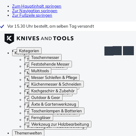
Zum Hauptinhalt springen
Zur Navigation springen
Zur Fußzeile springen
Vor 15.30 Uhr bestellt, am selben Tag versandt
Kategorien
Kategorien
Taschenmesser
Taschenmesser
Feststehende Messer
Feststehende Messer
Multitools
Multitools
Messer Schleifen & Pflege
Messer Schleifen & Pflege
Küchenmesser & Schneiden
Küchenmesser & Schneiden
Kochgeschirr & Zubehör
Kochgeschirr & Zubehör
Outdoor & Gear
Outdoor & Gear
Äxte & Gartenwerkzeug
Äxte & Gartenwerkzeug
Taschenlampen & Batterien
Taschenlampen & Batterien
Ferngläser
Ferngläser
Werkzeug zur Holzbearbeitung
Werkzeug zur Holzbearbeitung
Themenwelten