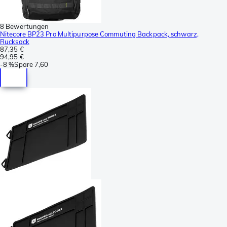
8 Bewertungen
Nitecore BP23 Pro Multipurpose Commuting Backpack, schwarz,
Rucksack
87,35 €
94,95 €
-
8 %
Spare
7,60