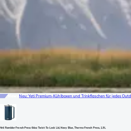
News
Neu: Yeti Premium-Kühlboxen und Trinkflaschen für jedes Ou
Yeti Rambler French Press 64oz Twist-To-Lock Lid, Navy Blue, Thermo French Press, 1.9L