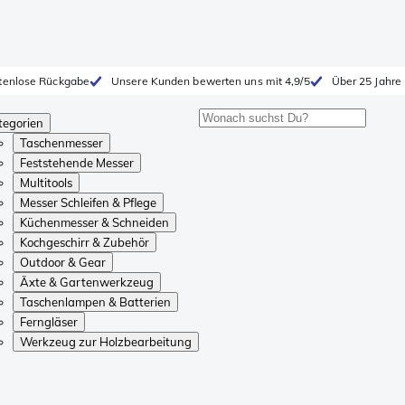
tenlose Rückgabe
Unsere Kunden bewerten uns mit 4,9/5
Über 25 Jahre
tegorien
Taschenmesser
Feststehende Messer
Multitools
Messer Schleifen & Pflege
Küchenmesser & Schneiden
Kochgeschirr & Zubehör
Outdoor & Gear
Äxte & Gartenwerkzeug
Taschenlampen & Batterien
Ferngläser
Werkzeug zur Holzbearbeitung