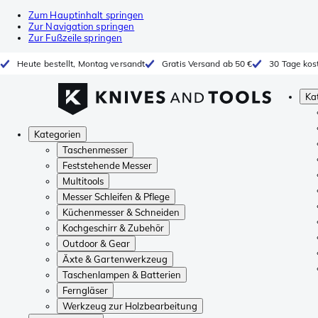
Zum Hauptinhalt springen
Zur Navigation springen
Zur Fußzeile springen
Heute bestellt, Montag versandt
Gratis Versand ab 50 €
30 Tage kos
Ka
Kategorien
Taschenmesser
Feststehende Messer
Multitools
Messer Schleifen & Pflege
Küchenmesser & Schneiden
Kochgeschirr & Zubehör
Outdoor & Gear
Äxte & Gartenwerkzeug
Taschenlampen & Batterien
Ferngläser
Werkzeug zur Holzbearbeitung