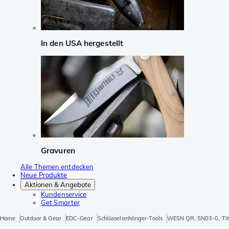
In den USA hergestellt
Gravuren
Alle Themen entdecken
Neue Produkte
Aktionen & Angebote
Kundenservice
Get Smarter
Home
Outdoor & Gear
EDC-Gear
Schlüsselanhänger-Tools
WESN QR, SN03-0, Tit