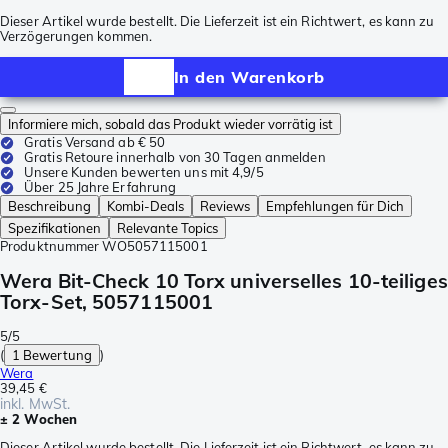
Dieser Artikel wurde bestellt. Die Lieferzeit ist ein Richtwert, es kann zu
Verzögerungen kommen.
In den Warenkorb
Informiere mich, sobald das Produkt wieder vorrätig ist
Gratis Versand ab € 50
Gratis Retoure innerhalb von 30 Tagen anmelden
Unsere Kunden bewerten uns mit 4,9/5
Über 25 Jahre Erfahrung
Beschreibung
Kombi-Deals
Reviews
Empfehlungen für Dich
Spezifikationen
Relevante Topics
Produktnummer
WO5057115001
Wera Bit-Check 10 Torx universelles 10-teiliges
Torx-Set, 5057115001
5/5
(
1 Bewertung
)
Wera
39,45 €
inkl. MwSt.
± 2 Wochen
Dieser Artikel wurde bestellt. Die Lieferzeit ist ein Richtwert, es kann zu