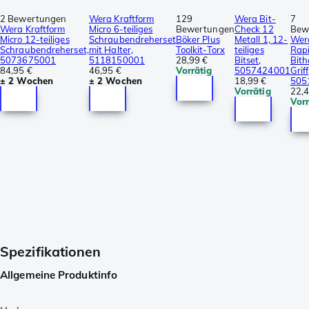
2 Bewertungen
Wera Kraftform
129
Wera Bit-
7
Wera Kraftform
Micro 6-teiliges
Bewertungen
Check 12
Bew
Micro 12-teiliges
Schraubendreherset
Böker Plus
Metall 1, 12-
Wer
Schraubendreherset,
mit Halter,
Toolkit-Torx
teiliges
Rap
5073675001
5118150001
28,99 €
Bitset,
Bith
84,95 €
46,95 €
Vorrätig
5057424001
Griff
± 2 Wochen
± 2 Wochen
18,99 €
505
Vorrätig
22,4
Vorr
Spezifikationen
Allgemeine Produktinfo