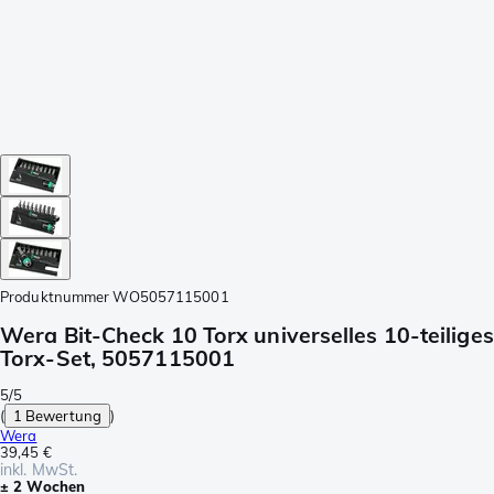
Produktnummer
WO5057115001
Wera Bit-Check 10 Torx universelles 10-teiliges
Torx-Set, 5057115001
5/5
(
1 Bewertung
)
Wera
39,45 €
inkl. MwSt.
± 2 Wochen