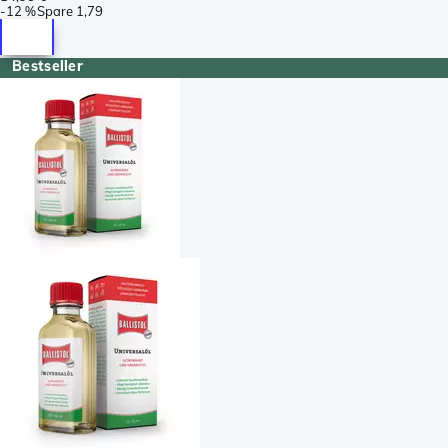
-
12 %
Spare
1,79
Bestseller