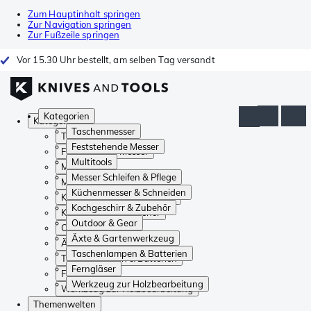
Zum Hauptinhalt springen
Zur Navigation springen
Zur Fußzeile springen
Vor 15.30 Uhr bestellt, am selben Tag versandt
Kategorien
Kategorien
Taschenmesser
Taschenmesser
Feststehende Messer
Feststehende Messer
Multitools
Multitools
Messer Schleifen & Pflege
Messer Schleifen & Pflege
Küchenmesser & Schneiden
Küchenmesser & Schneiden
Kochgeschirr & Zubehör
Kochgeschirr & Zubehör
Outdoor & Gear
Outdoor & Gear
Äxte & Gartenwerkzeug
Äxte & Gartenwerkzeug
Taschenlampen & Batterien
Taschenlampen & Batterien
Ferngläser
Ferngläser
Werkzeug zur Holzbearbeitung
Werkzeug zur Holzbearbeitung
Themenwelten