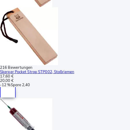
216 Bewertungen
Skerper Pocket Strop STP002, Stoßriemen
17,60 €
20,00 €
-
12 %
Spare
2,40