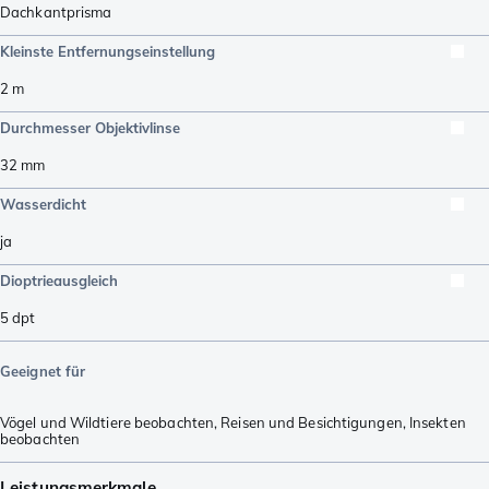
Dachkantprisma
Kleinste Entfernungseinstellung
2
m
Durchmesser Objektivlinse
32
mm
Wasserdicht
ja
Dioptrieausgleich
5
dpt
Geeignet für
Vögel und Wildtiere beobachten
,
Reisen und Besichtigungen
,
Insekten
beobachten
Leistungsmerkmale