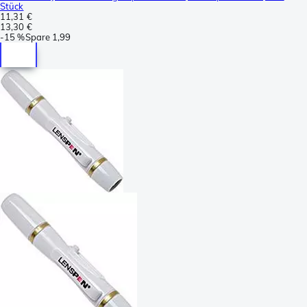
Stück
11,31 €
13,30 €
-
15 %
Spare
1,99