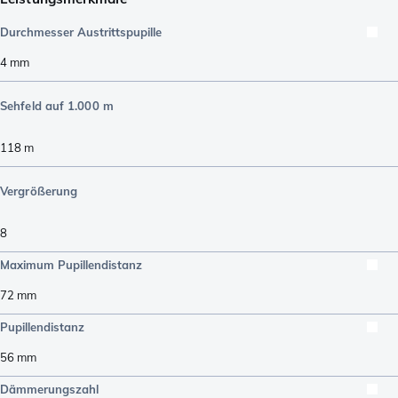
Durchmesser Austrittspupille
4
mm
Sehfeld auf 1.000 m
118
m
Vergrößerung
8
Maximum Pupillendistanz
72
mm
Pupillendistanz
56
mm
Dämmerungszahl