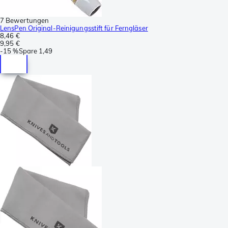
7 Bewertungen
LensPen Original-Reinigungsstift für Ferngläser
8,46 €
9,95 €
-
15 %
Spare
1,49