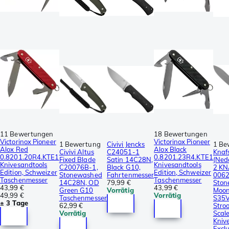
11 Bewertungen
18 Bewertungen
Victorinox Pioneer
Victorinox Pioneer
1 Bewertung
Civivi Jencks
1 Be
Alox Red
Alox Black
Civivi Altus
C24051-1
Knaf
0.8201.20R4.KTE1
0.8201.23R4.KTE1
Fixed Blade
Satin 14C28N,
(Ned
Knivesandtools
Knivesandtools
C20076B-1,
Black G10,
2 KN
Edition, Schweizer
Edition, Schweizer
Stonewashed
Fahrtenmesser
006
Taschenmesser
Taschenmesser
14C28N, OD
79,99 €
Ston
43,99 €
43,99 €
Green G10
Vorrätig
Moon
49,99 €
Vorrätig
Taschenmesser
S35V
± 3 Tage
62,99 €
Stro
Vorrätig
Scale
Kniv
Exclu