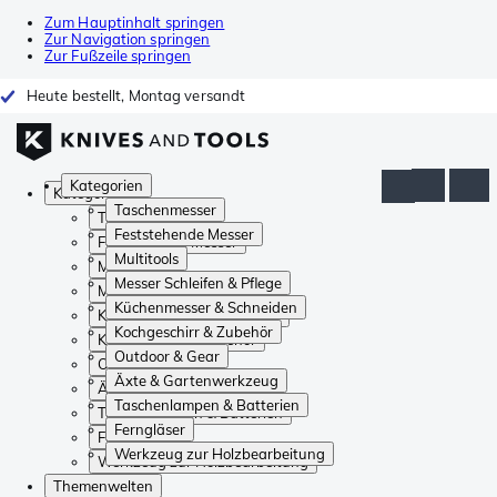
Zum Hauptinhalt springen
Zur Navigation springen
Zur Fußzeile springen
Heute bestellt, Montag versandt
Kategorien
Kategorien
Taschenmesser
Taschenmesser
Feststehende Messer
Feststehende Messer
Multitools
Multitools
Messer Schleifen & Pflege
Messer Schleifen & Pflege
Küchenmesser & Schneiden
Küchenmesser & Schneiden
Kochgeschirr & Zubehör
Kochgeschirr & Zubehör
Outdoor & Gear
Outdoor & Gear
Äxte & Gartenwerkzeug
Äxte & Gartenwerkzeug
Taschenlampen & Batterien
Taschenlampen & Batterien
Ferngläser
Ferngläser
Werkzeug zur Holzbearbeitung
Werkzeug zur Holzbearbeitung
Themenwelten