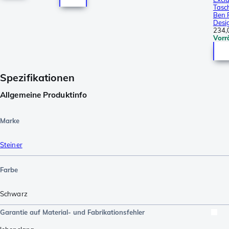
Tasc
Ben 
Desi
234,
Vorr
Spezifikationen
Allgemeine Produktinfo
Marke
Steiner
Farbe
Schwarz
Garantie auf Material- und Fabrikationsfehler