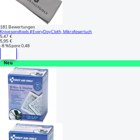
181 Bewertungen
Knivesandtools #EveryDayCloth, Mikrofasertuch
5,47 €
5,95 €
-
8 %
Spare
0,48
Neu