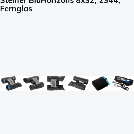
Steiner BluHorizons 8x32, 2344,
Fernglas