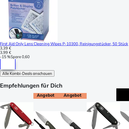
First Aid Only Lens Cleaning Wipes P-10300, Reinigungstücker, 50 Stück
3,39 €
3,99 €
-
15 %
Spare
0,60
Alle Kombi-Deals anschauen
Empfehlungen für Dich
Angebot
Angebot
Ex