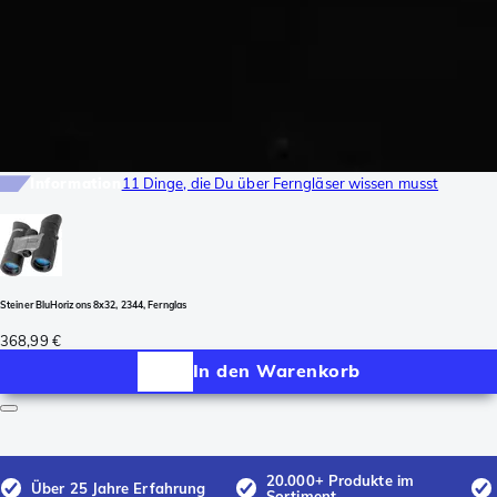
Information
11 Dinge, die Du über Ferngläser wissen musst
Steiner BluHorizons 8x32, 2344, Fernglas
368,99 €
In den Warenkorb
20.000+ Produkte im
Über 25 Jahre Erfahrung
Sortiment