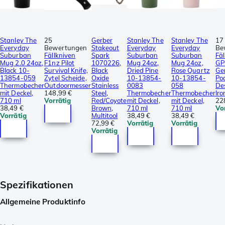
Stanley The
25
Gerber
Stanley The
Stanley The
17
Everyday
Bewertungen
Stakeout
Everyday
Everyday
Be
Suburban
Fällkniven
Spark
Suburban
Suburban
Fäl
Mug 2.0 24oz,
F1nz Pilot
1070226,
Mug 24oz,
Mug 24oz,
GP
Black 10-
Survival Knife,
Black
Dried Pine
Rose Quartz
Ge
13854-059
Zytel Scheide,
Oxide
10-13854-
10-13854-
Poc
Thermobecher
Outdoormesser
Stainless
0083
058
De
mit Deckel,
148,99 €
Steel,
Thermobecher
Thermobecher
Ir
710 ml
Vorrätig
Red/Coyote
mit Deckel,
mit Deckel,
22
38,49 €
Brown,
710 ml
710 ml
Vo
Vorrätig
Multitool
38,49 €
38,49 €
72,99 €
Vorrätig
Vorrätig
Vorrätig
Spezifikationen
Allgemeine Produktinfo