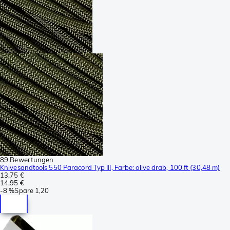
89 Bewertungen
Knivesandtools 550 Paracord Typ III, Farbe: olive drab, 100 ft (30,48 m)
13,75 €
14,95 €
-
8 %
Spare
1,20