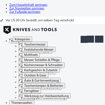
Zum Hauptinhalt springen
Zur Navigation springen
Zur Fußzeile springen
Vor 15.30 Uhr bestellt, am selben Tag verschickt
Kategorien
Kategorien
Taschenmesser
Taschenmesser
Feststehende Messer
Feststehende Messer
Multitools
Multitools
Messer Schleifen & Pflege
Messer Schleifen & Pflege
Küchenmesser & Schneiden
Küchenmesser & Schneiden
Kochgeschirr & Zubehör
Kochgeschirr & Zubehör
Outdoor & Gear
Outdoor & Gear
Äxte & Gartenwerkzeug
Äxte & Gartenwerkzeug
Taschenlampen & Batterien
Taschenlampen & Batterien
Ferngläser
Ferngläser
Werkzeug zur Holzbearbeitung
Werkzeug zur Holzbearbeitung
Themenwelten