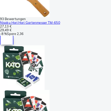
93 Bewertungen
Nisaku Hori Hori Gartenmesser TM-650
27,13 €
29,49 €
-
8 %
Spare
2,36