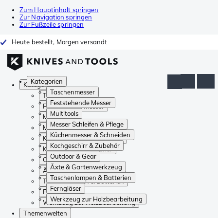
Zum Hauptinhalt springen
Zur Navigation springen
Zur Fußzeile springen
Heute bestellt, Morgen versandt
Kategorien
Kategorien
Taschenmesser
Taschenmesser
Feststehende Messer
Feststehende Messer
Multitools
Multitools
Messer Schleifen & Pflege
Messer Schleifen & Pflege
Küchenmesser & Schneiden
Küchenmesser & Schneiden
Kochgeschirr & Zubehör
Kochgeschirr & Zubehör
Outdoor & Gear
Outdoor & Gear
Äxte & Gartenwerkzeug
Äxte & Gartenwerkzeug
Taschenlampen & Batterien
Taschenlampen & Batterien
Ferngläser
Ferngläser
Werkzeug zur Holzbearbeitung
Werkzeug zur Holzbearbeitung
Themenwelten