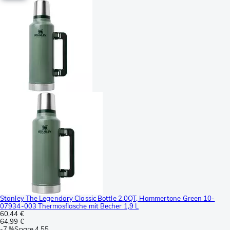
Stanley The Legendary Classic Bottle 2.0QT, Hammertone Green 10-
07934-003 Thermosflasche mit Becher 1,9 L
60,44 €
64,99 €
-
7 %
Spare
4,55