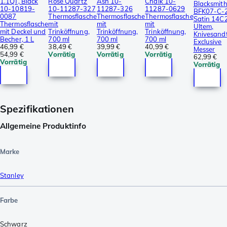
1.1QT, Black
Rose Quartz
Ash 10-
Chalk 10-
Blacksmith
10-10819-
10-11287-327
11287-326
11287-0629
BFK07-C-2
0087
Thermosflasche
Thermosflasche
Thermosflasche
Satin 14C
Thermosflasche
mit
mit
mit
Ultem,
mit Deckel und
Trinköffnung,
Trinköffnung,
Trinköffnung,
Knivesandt
Becher, 1 L
700 ml
700 ml
700 ml
Exclusive
46,99 €
38,49 €
39,99 €
40,99 €
Messer
54,99 €
Vorrätig
Vorrätig
Vorrätig
62,99 €
Vorrätig
Vorrätig
Spezifikationen
Allgemeine Produktinfo
Marke
Stanley
Farbe
Schwarz