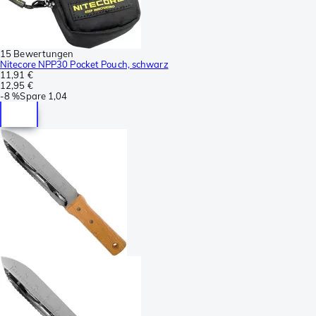
15 Bewertungen
Nitecore NPP30 Pocket Pouch, schwarz
11,91 €
12,95 €
-
8 %
Spare
1,04