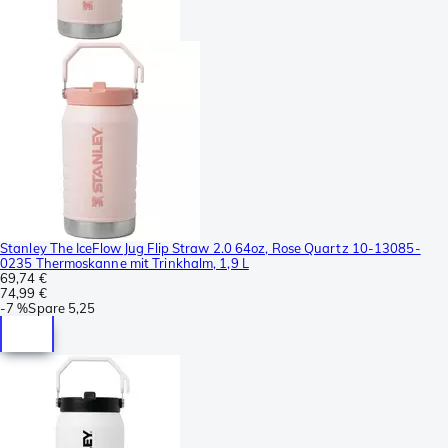
Stanley The IceFlow Jug Flip Straw 2.0 64oz, Rose Quartz 10-13085-
0235 Thermoskanne mit Trinkhalm, 1,9 L
69,74 €
74,99 €
-
7 %
Spare
5,25