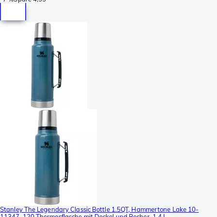
Stanley The Legendary Classic Bottle 1.5QT, Hammertone Lake 10-
11347-120 Thermosflasche mit Deckel und Becher, 1,4 L