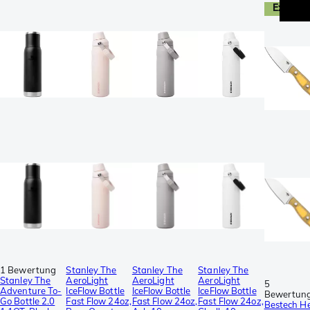
Exclusi
1 Bewertung
Stanley The
Stanley The
Stanley The
Stanley The
AeroLight
AeroLight
AeroLight
5
Adventure To-
IceFlow Bottle
IceFlow Bottle
IceFlow Bottle
Bewertun
Go Bottle 2.0
Fast Flow 24oz,
Fast Flow 24oz,
Fast Flow 24oz,
Bestech He