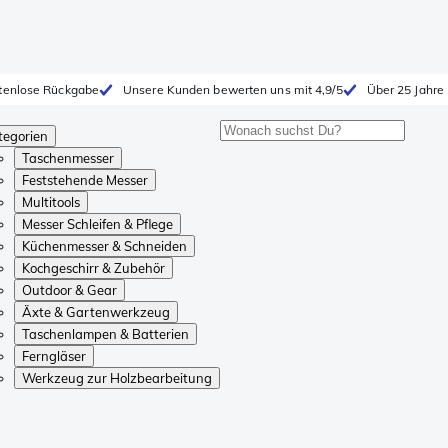
tenlose Rückgabe
Unsere Kunden bewerten uns mit 4,9/5
Über 25 Jahre
tegorien
Taschenmesser
Feststehende Messer
Multitools
Messer Schleifen & Pflege
Küchenmesser & Schneiden
Kochgeschirr & Zubehör
Outdoor & Gear
Äxte & Gartenwerkzeug
Taschenlampen & Batterien
Ferngläser
Werkzeug zur Holzbearbeitung