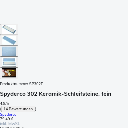
Produktnummer
SP302F
Spyderco 302 Keramik-Schleifsteine, fein
4.9/5
(
14 Bewertungen
)
Spyderco
79,49 €
inkl. MwSt.