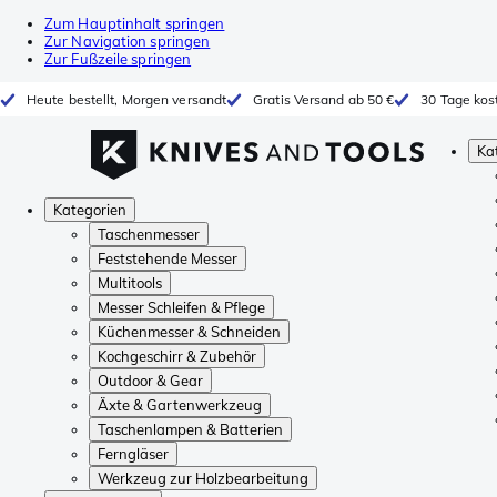
Zum Hauptinhalt springen
Zur Navigation springen
Zur Fußzeile springen
Heute bestellt, Morgen versandt
Gratis Versand ab 50 €
30 Tage kos
Ka
Kategorien
Taschenmesser
Feststehende Messer
Multitools
Messer Schleifen & Pflege
Küchenmesser & Schneiden
Kochgeschirr & Zubehör
Outdoor & Gear
Äxte & Gartenwerkzeug
Taschenlampen & Batterien
Ferngläser
Werkzeug zur Holzbearbeitung