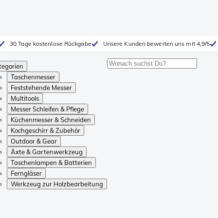
30 Tage kostenlose Rückgabe
Unsere Kunden bewerten uns mit 4,9/5
tegorien
Taschenmesser
Feststehende Messer
Multitools
Messer Schleifen & Pflege
Küchenmesser & Schneiden
Kochgeschirr & Zubehör
Outdoor & Gear
Äxte & Gartenwerkzeug
Taschenlampen & Batterien
Ferngläser
Werkzeug zur Holzbearbeitung