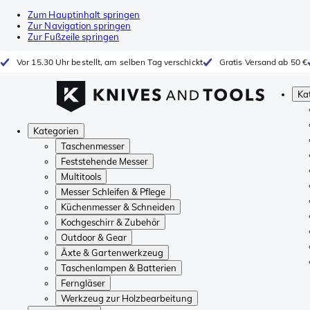
Zum Hauptinhalt springen
Zur Navigation springen
Zur Fußzeile springen
Vor 15.30 Uhr bestellt, am selben Tag verschickt
Gratis Versand ab 50 €
Ka
Kategorien
Taschenmesser
Feststehende Messer
Multitools
Messer Schleifen & Pflege
Küchenmesser & Schneiden
Kochgeschirr & Zubehör
Outdoor & Gear
Äxte & Gartenwerkzeug
Taschenlampen & Batterien
Ferngläser
Werkzeug zur Holzbearbeitung