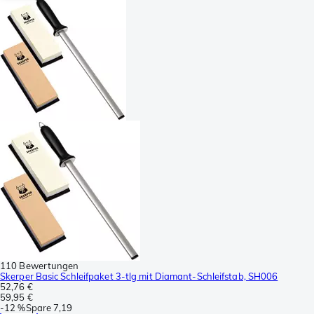
110 Bewertungen
Skerper Basic Schleifpaket 3-tlg mit Diamant-Schleifstab, SH006
52,76 €
59,95 €
-
12 %
Spare
7,19