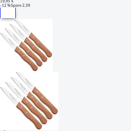
19,95 €
-
12 %
Spare
2,39