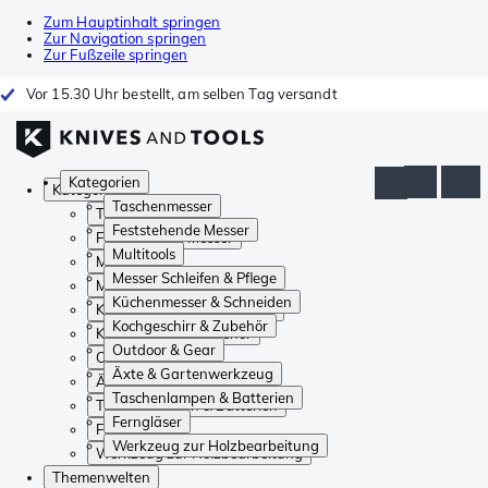
Zum Hauptinhalt springen
Zur Navigation springen
Zur Fußzeile springen
Vor 15.30 Uhr bestellt, am selben Tag versandt
Kategorien
Kategorien
Taschenmesser
Taschenmesser
Feststehende Messer
Feststehende Messer
Multitools
Multitools
Messer Schleifen & Pflege
Messer Schleifen & Pflege
Küchenmesser & Schneiden
Küchenmesser & Schneiden
Kochgeschirr & Zubehör
Kochgeschirr & Zubehör
Outdoor & Gear
Outdoor & Gear
Äxte & Gartenwerkzeug
Äxte & Gartenwerkzeug
Taschenlampen & Batterien
Taschenlampen & Batterien
Ferngläser
Ferngläser
Werkzeug zur Holzbearbeitung
Werkzeug zur Holzbearbeitung
Themenwelten