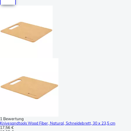
1 Bewertung
Knivesandtools Wood Fiber, Natural, Schneidebrett, 30 x 23,5 cm
17,56 €