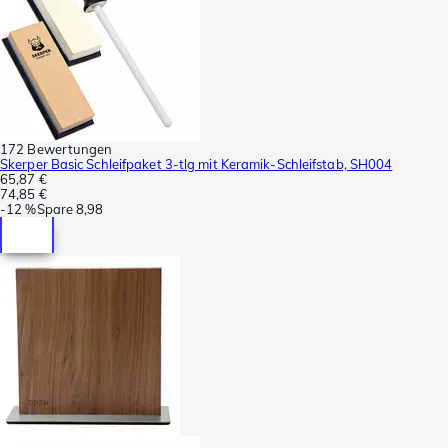
172 Bewertungen
Skerper Basic Schleifpaket 3-tlg mit Keramik-Schleifstab, SH004
65,87 €
74,85 €
-
12 %
Spare
8,98