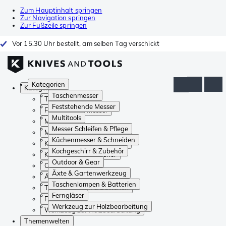
Zum Hauptinhalt springen
Zur Navigation springen
Zur Fußzeile springen
Vor 15.30 Uhr bestellt, am selben Tag verschickt
Kategorien
Kategorien
Taschenmesser
Taschenmesser
Feststehende Messer
Feststehende Messer
Multitools
Multitools
Messer Schleifen & Pflege
Messer Schleifen & Pflege
Küchenmesser & Schneiden
Küchenmesser & Schneiden
Kochgeschirr & Zubehör
Kochgeschirr & Zubehör
Outdoor & Gear
Outdoor & Gear
Äxte & Gartenwerkzeug
Äxte & Gartenwerkzeug
Taschenlampen & Batterien
Taschenlampen & Batterien
Ferngläser
Ferngläser
Werkzeug zur Holzbearbeitung
Werkzeug zur Holzbearbeitung
Themenwelten