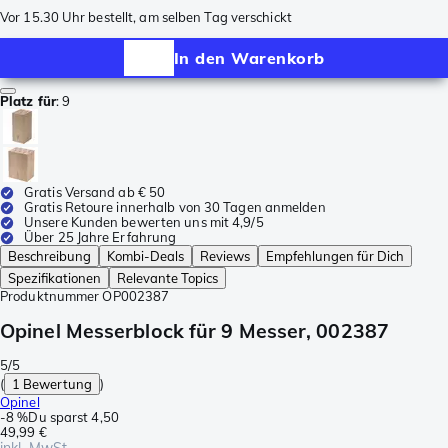
Vor 15.30 Uhr bestellt, am selben Tag verschickt
In den Warenkorb
Platz für
:
9
Gratis Versand ab € 50
Gratis Retoure innerhalb von 30 Tagen anmelden
Unsere Kunden bewerten uns mit 4,9/5
Über 25 Jahre Erfahrung
Beschreibung
Kombi-Deals
Reviews
Empfehlungen für Dich
Spezifikationen
Relevante Topics
Produktnummer
OP002387
Opinel Messerblock für 9 Messer, 002387
5/5
(
1 Bewertung
)
Opinel
-
8 %
Du sparst
4,50
49,99 €
inkl. MwSt.