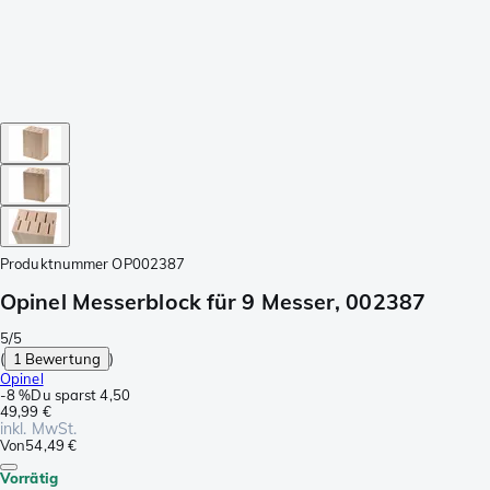
Produktnummer
OP002387
Opinel Messerblock für 9 Messer, 002387
5/5
(
1 Bewertung
)
Opinel
-
8 %
Du sparst
4,50
49,99 €
inkl. MwSt.
Von
54,49 €
Vorrätig