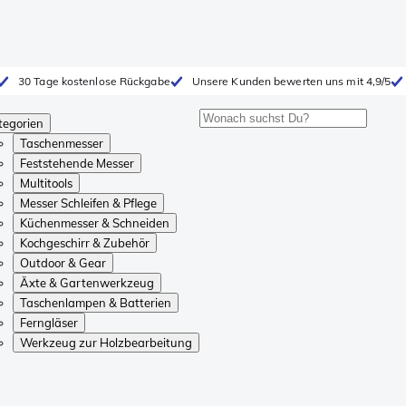
30 Tage kostenlose Rückgabe
Unsere Kunden bewerten uns mit 4,9/5
tegorien
Taschenmesser
Feststehende Messer
Multitools
Messer Schleifen & Pflege
Küchenmesser & Schneiden
Kochgeschirr & Zubehör
Outdoor & Gear
Äxte & Gartenwerkzeug
Taschenlampen & Batterien
Ferngläser
Werkzeug zur Holzbearbeitung