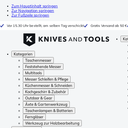
Zum Hauptinhalt springen
Zur Navigation springen
Zur Fußzeile springen
Vor 15.30 Uhr bestellt, am selben Tag verschickt
Gratis Versand ab 50 €
Ka
Kategorien
Taschenmesser
Feststehende Messer
Multitools
Messer Schleifen & Pflege
Küchenmesser & Schneiden
Kochgeschirr & Zubehör
Outdoor & Gear
Äxte & Gartenwerkzeug
Taschenlampen & Batterien
Ferngläser
Werkzeug zur Holzbearbeitung