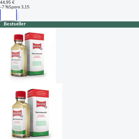
44,95 €
-
7 %
Spare
3,15
Bestseller