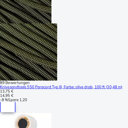
89 Bewertungen
Knivesandtools 550 Paracord Typ III, Farbe: olive drab, 100 ft (30,48 m)
13,75 €
14,95 €
-
8 %
Spare
1,20