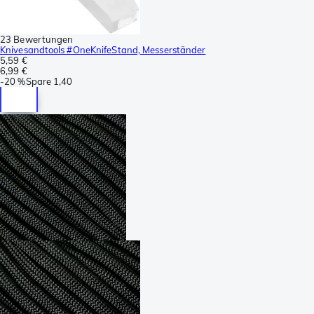
23 Bewertungen
Knivesandtools #OneKnifeStand, Messerständer
5,59 €
6,99 €
-
20 %
Spare
1,40