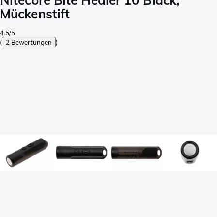
Nitecore Bite Healer 10 Black,
Mückenstift
4.5/5
(
2 Bewertungen
)