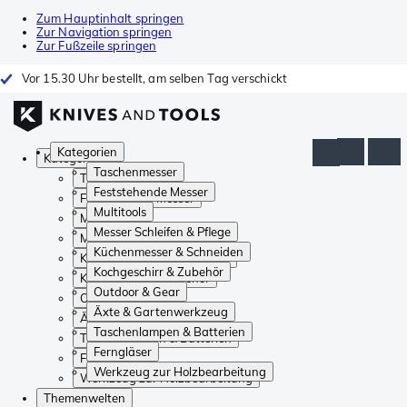
Zum Hauptinhalt springen
Zur Navigation springen
Zur Fußzeile springen
Vor 15.30 Uhr bestellt, am selben Tag verschickt
Kategorien
Kategorien
Taschenmesser
Taschenmesser
Feststehende Messer
Feststehende Messer
Multitools
Multitools
Messer Schleifen & Pflege
Messer Schleifen & Pflege
Küchenmesser & Schneiden
Küchenmesser & Schneiden
Kochgeschirr & Zubehör
Kochgeschirr & Zubehör
Outdoor & Gear
Outdoor & Gear
Äxte & Gartenwerkzeug
Äxte & Gartenwerkzeug
Taschenlampen & Batterien
Taschenlampen & Batterien
Ferngläser
Ferngläser
Werkzeug zur Holzbearbeitung
Werkzeug zur Holzbearbeitung
Themenwelten