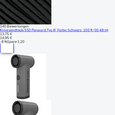
140 Bewertungen
Knivesandtools 550 Paracord Typ III, Farbe: Schwarz, 100 ft (30,48 m)
13,75 €
14,95 €
-
8 %
Spare
1,20