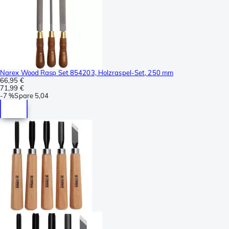
Narex Wood Rasp Set 854203, Holzraspel-Set, 250 mm
66,95 €
71,99 €
-
7 %
Spare
5,04