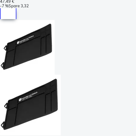
47,49 €
-
7 %
Spare
3,32