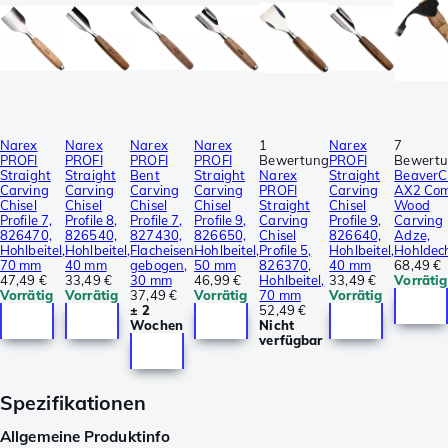
Narex
Narex
Narex
Narex
1
Narex
7
PROFI
PROFI
PROFI
PROFI
Bewertung
PROFI
Bewert
Straight
Straight
Bent
Straight
Narex
Straight
BeaverC
Carving
Carving
Carving
Carving
PROFI
Carving
AX2 Com
Chisel
Chisel
Chisel
Chisel
Straight
Chisel
Wood
Profile 7,
Profile 8,
Profile 7,
Profile 9,
Carving
Profile 9,
Carving
826470,
826540,
827430,
826650,
Chisel
826640,
Adze,
Hohlbeitel,
Hohlbeitel,
Flacheisen
Hohlbeitel,
Profile 5,
Hohlbeitel,
Hohldec
70 mm
40 mm
gebogen,
50 mm
826370,
40 mm
68,49 €
47,49 €
33,49 €
30 mm
46,99 €
Hohlbeitel,
33,49 €
Vorrätig
Vorrätig
Vorrätig
37,49 €
Vorrätig
70 mm
Vorrätig
± 2
52,49 €
Wochen
Nicht
verfügbar
Spezifikationen
Allgemeine Produktinfo