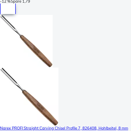
-
12 %
Spare
1,79
Narex PROFI Straight Carving Chisel Profile 7, 826408, Hohlbeitel, 8 mm