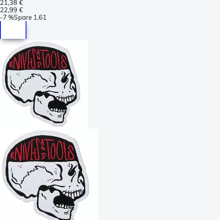
21,38 €
22,99 €
-
7 %
Spare
1,61