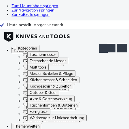
Zum Hauptinhalt springen
Zur Navigation springen
Zur Fußzeile springen
Heute bestellt, Morgen versandt
Kategorien
Kategorien
Taschenmesser
Taschenmesser
Feststehende Messer
Feststehende Messer
Multitools
Multitools
Messer Schleifen & Pflege
Messer Schleifen & Pflege
Küchenmesser & Schneiden
Küchenmesser & Schneiden
Kochgeschirr & Zubehör
Kochgeschirr & Zubehör
Outdoor & Gear
Outdoor & Gear
Äxte & Gartenwerkzeug
Äxte & Gartenwerkzeug
Taschenlampen & Batterien
Taschenlampen & Batterien
Ferngläser
Ferngläser
Werkzeug zur Holzbearbeitung
Werkzeug zur Holzbearbeitung
Themenwelten