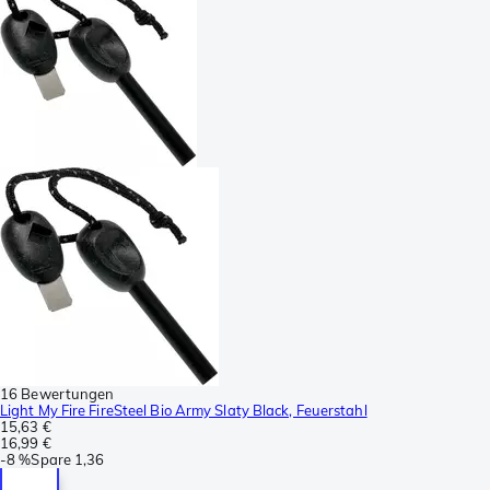
16 Bewertungen
Light My Fire FireSteel Bio Army Slaty Black, Feuerstahl
15,63 €
16,99 €
-
8 %
Spare
1,36