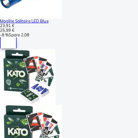
Maglite Solitaire LED Blue
23,91 €
25,99 €
-
8 %
Spare
2,08