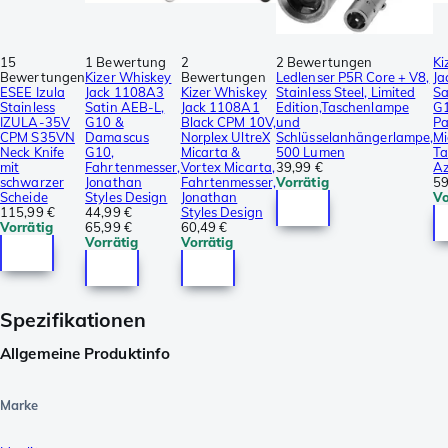
15
1 Bewertung
2
2 Bewertungen
Ki
Bewertungen
Kizer Whiskey
Bewertungen
Ledlenser P5R Core + V8,
Ja
ESEE Izula
Jack 1108A3
Kizer Whiskey
Stainless Steel, Limited
Sa
Stainless
Satin AEB-L,
Jack 1108A1
Edition,Taschenlampe
G1
IZULA-35V
G10 &
Black CPM 10V,
und
Pa
CPM S35VN
Damascus
Norplex UltreX
Schlüsselanhängerlampe,
Mi
Neck Knife
G10,
Micarta &
500 Lumen
Ta
mit
Fahrtenmesser,
Vortex Micarta,
39,99 €
Az
schwarzer
Jonathan
Fahrtenmesser,
Vorrätig
59
Scheide
Styles Design
Jonathan
Vo
115,99 €
44,99 €
Styles Design
Vorrätig
65,99 €
60,49 €
Vorrätig
Vorrätig
Spezifikationen
Allgemeine Produktinfo
Marke