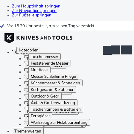
Zum Hauptinhalt springen
Zur Navigation springen
Zur Fußzeile springen
Vor 15.30 Uhr bestellt, am selben Tag verschickt
Kategorien
Kategorien
Taschenmesser
Taschenmesser
Feststehende Messer
Feststehende Messer
Multitools
Multitools
Messer Schleifen & Pflege
Messer Schleifen & Pflege
Küchenmesser & Schneiden
Küchenmesser & Schneiden
Kochgeschirr & Zubehör
Kochgeschirr & Zubehör
Outdoor & Gear
Outdoor & Gear
Äxte & Gartenwerkzeug
Äxte & Gartenwerkzeug
Taschenlampen & Batterien
Taschenlampen & Batterien
Ferngläser
Ferngläser
Werkzeug zur Holzbearbeitung
Werkzeug zur Holzbearbeitung
Themenwelten