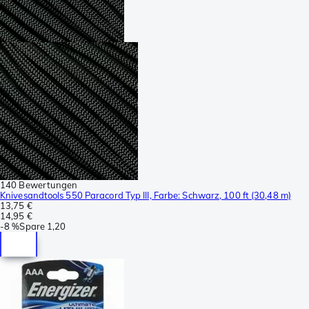
140 Bewertungen
Knivesandtools 550 Paracord Typ III, Farbe: Schwarz, 100 ft (30,48 m)
13,75 €
14,95 €
-
8 %
Spare
1,20