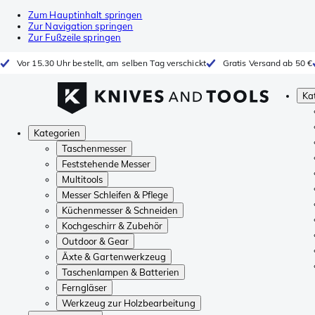
Zum Hauptinhalt springen
Zur Navigation springen
Zur Fußzeile springen
Vor 15.30 Uhr bestellt, am selben Tag verschickt
Gratis Versand ab 50 €
Ka
Kategorien
Taschenmesser
Feststehende Messer
Multitools
Messer Schleifen & Pflege
Küchenmesser & Schneiden
Kochgeschirr & Zubehör
Outdoor & Gear
Äxte & Gartenwerkzeug
Taschenlampen & Batterien
Ferngläser
Werkzeug zur Holzbearbeitung