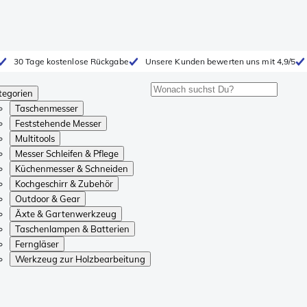
30 Tage kostenlose Rückgabe
Unsere Kunden bewerten uns mit 4,9/5
tegorien
Taschenmesser
Feststehende Messer
Multitools
Messer Schleifen & Pflege
Küchenmesser & Schneiden
Kochgeschirr & Zubehör
Outdoor & Gear
Äxte & Gartenwerkzeug
Taschenlampen & Batterien
Ferngläser
Werkzeug zur Holzbearbeitung