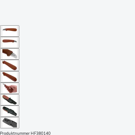
Produktnummer
HF380140