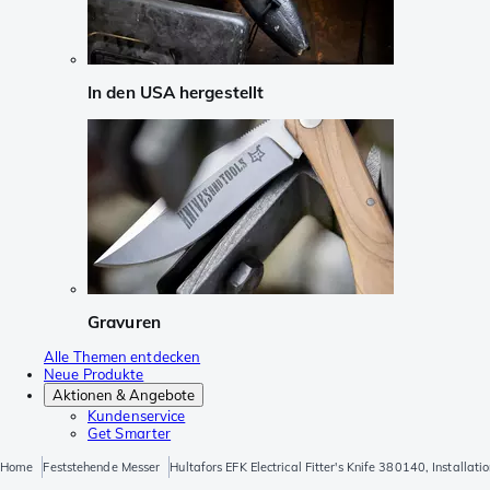
In den USA hergestellt
Gravuren
Alle Themen entdecken
Neue Produkte
Aktionen & Angebote
Kundenservice
Get Smarter
Home
Feststehende Messer
Hultafors EFK Electrical Fitter's Knife 380140, Installat