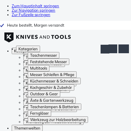
Zum Hauptinhalt springen
Zur Navigation springen
Zur Fußzeile springen
Heute bestellt, Morgen versandt
Kategorien
Kategorien
Taschenmesser
Taschenmesser
Feststehende Messer
Feststehende Messer
Multitools
Multitools
Messer Schleifen & Pflege
Messer Schleifen & Pflege
Küchenmesser & Schneiden
Küchenmesser & Schneiden
Kochgeschirr & Zubehör
Kochgeschirr & Zubehör
Outdoor & Gear
Outdoor & Gear
Äxte & Gartenwerkzeug
Äxte & Gartenwerkzeug
Taschenlampen & Batterien
Taschenlampen & Batterien
Ferngläser
Ferngläser
Werkzeug zur Holzbearbeitung
Werkzeug zur Holzbearbeitung
Themenwelten