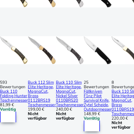
593
Buck 112 Slim
Buck 110 Slim
25
8
Bewertungen
Elite Heritage,
Elite Heritage,
Bewertungen
Bewertung
Buck 110
MagnaCut,
MagnaCut,
Fällkniven
Buck 110 Sl
Folding Hunter
Brass
Nickel Silver
F1nz Pilot
Elite Herita
Taschenmesser
0112BRS19
0110BRS20
Survival Knife,
MagnaCut,
81,99 €
Taschenmesser
Taschenmesser
Zytel Scheide,
Brass
Vorrätig
199,00 €
240,00 €
Outdoormesser
0110BRS1
Nicht
Nicht
148,99 €
Taschenmes
verfügbar
verfügbar
Vorrätig
220,00 €
Nicht
verfügbar