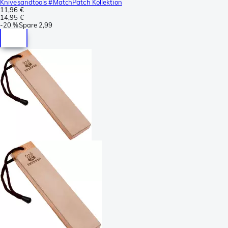
Knivesandtools #MatchPatch Kollektion
11,96 €
14,95 €
-
20 %
Spare
2,99