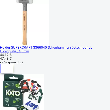
Halder SUPERCRAFT 3366040 Schonhammer rückschlagfrei,
Hickorystiel, 40 mm
44,17 €
47,49 €
-
7 %
Spare
3,32