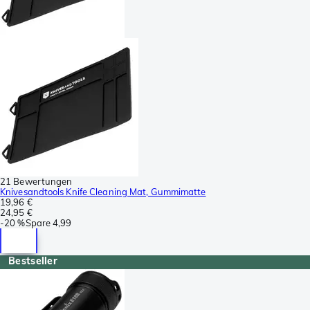
21 Bewertungen
Knivesandtools Knife Cleaning Mat, Gummimatte
19,96 €
24,95 €
-
20 %
Spare
4,99
Bestseller