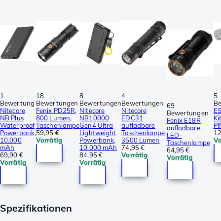
1
18
8
4
5
Bewertung
Bewertungen
Bewertungen
Bewertungen
B
69
Nitecore
Fenix PD25R,
Nitecore
Nitecore
ES
Bewertungen
NB Plus
800 Lumen,
NB10000
EDC31
Ki
Fenix E18R
Waterproof
Taschenlampe
Gen4 Ultra
aufladbare
PI
aufladbare
Powerbank,
59,95 €
Lightweight
Taschenlampe,
12
LED-
10.000
Vorrätig
Powerbank,
3500 Lumen
Vo
Taschenlampe
mAh
10.000 mAh
74,95 €
64,95 €
69,90 €
84,95 €
Vorrätig
Vorrätig
Vorrätig
Vorrätig
Spezifikationen