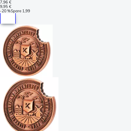
7,96 €
9,95 €
-
20 %
Spare
1,99