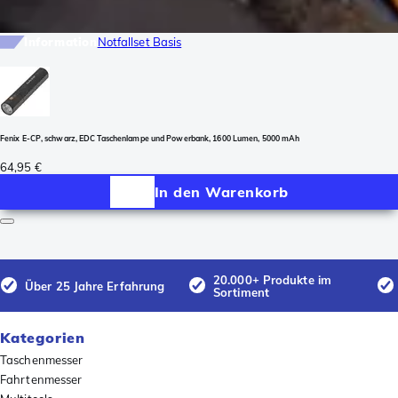
Information
Notfallset Basis
Fenix E-CP, schwarz, EDC Taschenlampe und Powerbank, 1600 Lumen, 5000 mAh
64,95 €
In den Warenkorb
20.000+ Produkte im
Über 25 Jahre Erfahrung
Sortiment
Kategorien
Taschenmesser
Fahrtenmesser