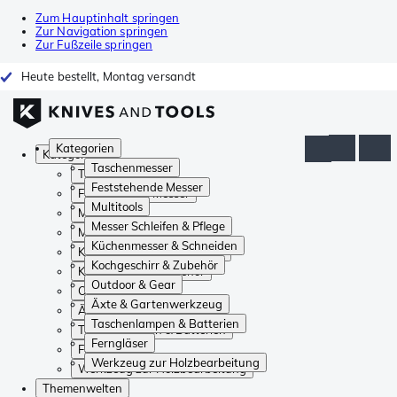
Zum Hauptinhalt springen
Zur Navigation springen
Zur Fußzeile springen
Heute bestellt, Montag versandt
Kategorien
Kategorien
Taschenmesser
Taschenmesser
Feststehende Messer
Feststehende Messer
Multitools
Multitools
Messer Schleifen & Pflege
Messer Schleifen & Pflege
Küchenmesser & Schneiden
Küchenmesser & Schneiden
Kochgeschirr & Zubehör
Kochgeschirr & Zubehör
Outdoor & Gear
Outdoor & Gear
Äxte & Gartenwerkzeug
Äxte & Gartenwerkzeug
Taschenlampen & Batterien
Taschenlampen & Batterien
Ferngläser
Ferngläser
Werkzeug zur Holzbearbeitung
Werkzeug zur Holzbearbeitung
Themenwelten