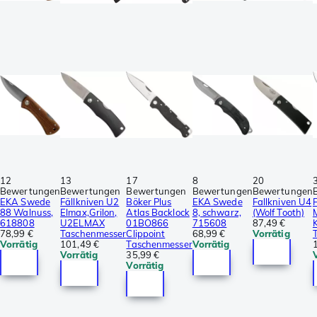
12
13
17
8
20
Bewertungen
Bewertungen
Bewertungen
Bewertungen
Bewertungen
EKA Swede
Fällkniven U2
Böker Plus
EKA Swede
Fallkniven U4
88 Walnuss,
Elmax,Grilon,
Atlas Backlock
8, schwarz,
(Wolf Tooth)
618808
U2ELMAX
01BO866
715608
87,49 €
78,99 €
Taschenmesser
Clippoint
68,99 €
Vorrätig
Vorrätig
101,49 €
Taschenmesser
Vorrätig
Vorrätig
35,99 €
Vorrätig