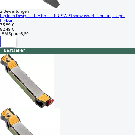
2 Bewertungen
Big Idea Design Ti Pry Bar TI-PB-SW Stonewashed Titanium, Fidget
Prybar
75,89 €
82,49 €
-
8 %
Spare
6,60
Bestseller