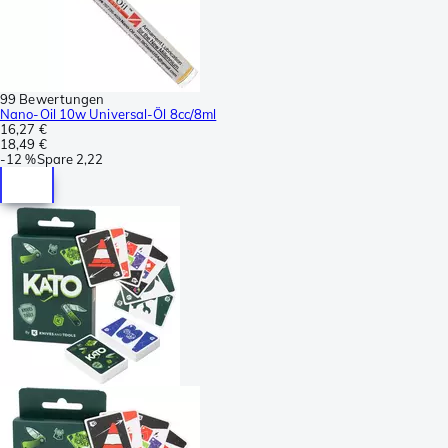
99 Bewertungen
Nano-Oil 10w Universal-Öl 8cc/8ml
16,27 €
18,49 €
-
12 %
Spare
2,22