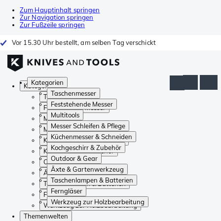
Zum Hauptinhalt springen
Zur Navigation springen
Zur Fußzeile springen
Vor 15.30 Uhr bestellt, am selben Tag verschickt
Kategorien
Kategorien
Taschenmesser
Taschenmesser
Feststehende Messer
Feststehende Messer
Multitools
Multitools
Messer Schleifen & Pflege
Messer Schleifen & Pflege
Küchenmesser & Schneiden
Küchenmesser & Schneiden
Kochgeschirr & Zubehör
Kochgeschirr & Zubehör
Outdoor & Gear
Outdoor & Gear
Äxte & Gartenwerkzeug
Äxte & Gartenwerkzeug
Taschenlampen & Batterien
Taschenlampen & Batterien
Ferngläser
Ferngläser
Werkzeug zur Holzbearbeitung
Werkzeug zur Holzbearbeitung
Themenwelten