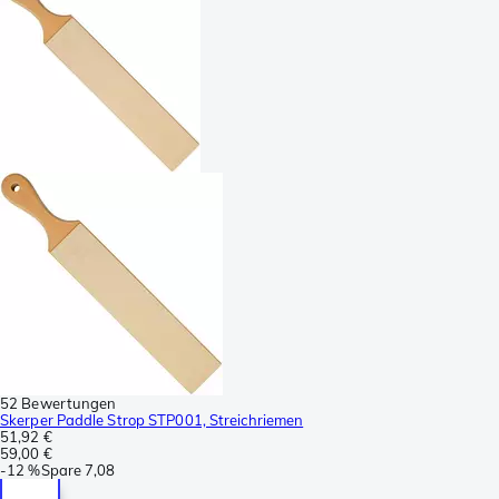
52 Bewertungen
Skerper Paddle Strop STP001, Streichriemen
51,92 €
59,00 €
-
12 %
Spare
7,08