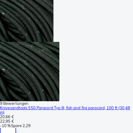
9 Bewertungen
Knivesandtools 550 Paracord Typ III, fish and fire paracord, 100 ft (30,48
m)
20,66 €
22,95 €
-
10 %
Spare
2,29