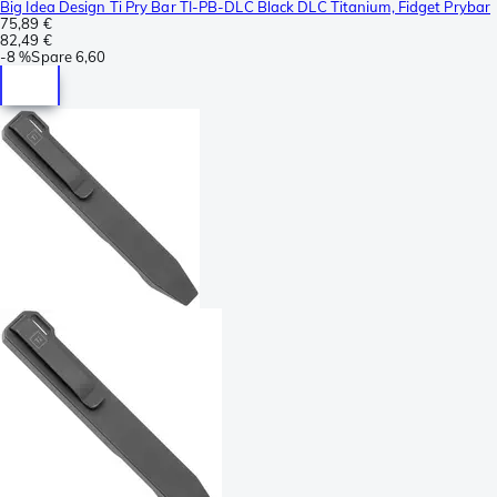
Big Idea Design Ti Pry Bar TI-PB-DLC Black DLC Titanium, Fidget Prybar
75,89 €
82,49 €
-
8 %
Spare
6,60