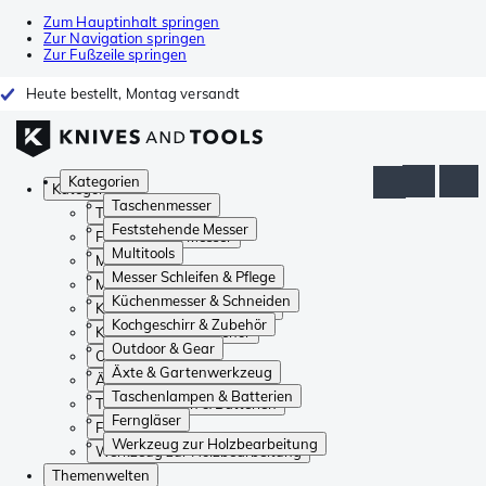
Zum Hauptinhalt springen
Zur Navigation springen
Zur Fußzeile springen
Heute bestellt, Montag versandt
Kategorien
Kategorien
Taschenmesser
Taschenmesser
Feststehende Messer
Feststehende Messer
Multitools
Multitools
Messer Schleifen & Pflege
Messer Schleifen & Pflege
Küchenmesser & Schneiden
Küchenmesser & Schneiden
Kochgeschirr & Zubehör
Kochgeschirr & Zubehör
Outdoor & Gear
Outdoor & Gear
Äxte & Gartenwerkzeug
Äxte & Gartenwerkzeug
Taschenlampen & Batterien
Taschenlampen & Batterien
Ferngläser
Ferngläser
Werkzeug zur Holzbearbeitung
Werkzeug zur Holzbearbeitung
Themenwelten