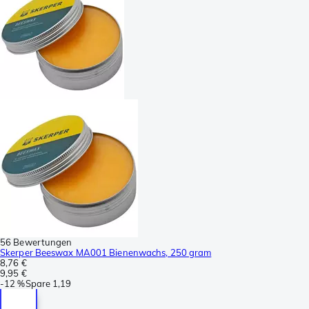
56 Bewertungen
Skerper Beeswax MA001 Bienenwachs, 250 gram
8,76 €
9,95 €
-
12 %
Spare
1,19