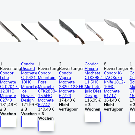
1
Condor
1
2
Condor
8
1
Bewertung
Discord
Bewertung
Bewertungen
Hmong
Bewertungen
Be
Condor
Machete
Condor
Condor
Machete
Condor K-
Co
Lobo
CTK421-
Mountain
Vipera
CTK3982-
TAC Kukri
Co
Machete
18HC,
Pass
Machete
11.5HC,
Knife 1812-
Ba
CTK2017-
Machete,
Machete
2820-12.8HC
Machete,
10HC
Ma
12.0HC
Joe
CTK2838-
Machete
Julio Diez
Machete
CT
Machete
Flowers
15.5HC
62723
Design
61717
15
62749
Design
Machete
174,49 €
116,99 €
164,49 €
17
181,49 €
171,99 €
62742
Nicht
± 3
Nicht
± 
± 3
± 3
149,49 €
verfügbar
Wochen
verfügbar
Wo
Wochen
Wochen
± 3
Wochen