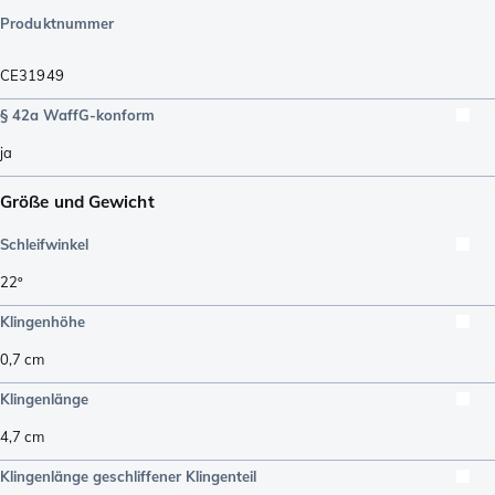
Produktnummer
CE31949
§ 42a WaffG-konform
ja
Größe und Gewicht
Schleifwinkel
22º
Klingenhöhe
0,7
cm
Klingenlänge
4,7
cm
Klingenlänge geschliffener Klingenteil