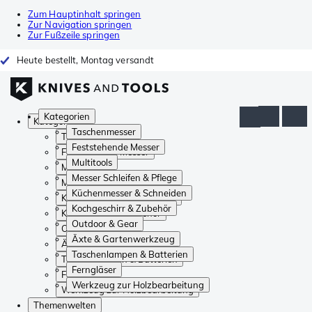
Zum Hauptinhalt springen
Zur Navigation springen
Zur Fußzeile springen
Heute bestellt, Montag versandt
Kategorien
Kategorien
Taschenmesser
Taschenmesser
Feststehende Messer
Feststehende Messer
Multitools
Multitools
Messer Schleifen & Pflege
Messer Schleifen & Pflege
Küchenmesser & Schneiden
Küchenmesser & Schneiden
Kochgeschirr & Zubehör
Kochgeschirr & Zubehör
Outdoor & Gear
Outdoor & Gear
Äxte & Gartenwerkzeug
Äxte & Gartenwerkzeug
Taschenlampen & Batterien
Taschenlampen & Batterien
Ferngläser
Ferngläser
Werkzeug zur Holzbearbeitung
Werkzeug zur Holzbearbeitung
Themenwelten