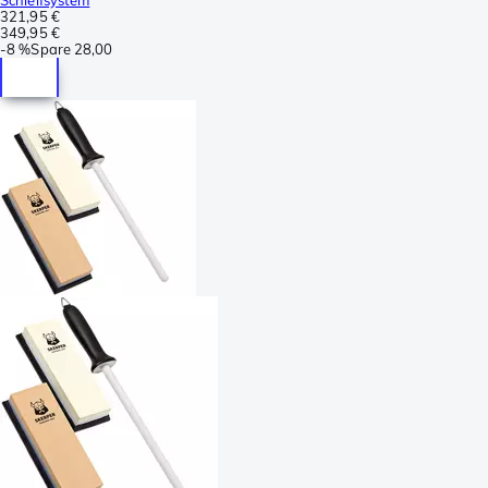
321,95 €
349,95 €
-
8 %
Spare
28,00