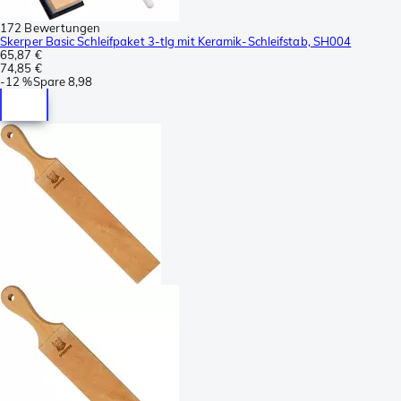
172 Bewertungen
Skerper Basic Schleifpaket 3-tlg mit Keramik-Schleifstab, SH004
65,87 €
74,85 €
-
12 %
Spare
8,98