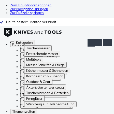
Zum Hauptinhalt springen
Zur Navigation springen
Zur Fußzeile springen
Heute bestellt, Montag versandt
Kategorien
Kategorien
Taschenmesser
Taschenmesser
Feststehende Messer
Feststehende Messer
Multitools
Multitools
Messer Schleifen & Pflege
Messer Schleifen & Pflege
Küchenmesser & Schneiden
Küchenmesser & Schneiden
Kochgeschirr & Zubehör
Kochgeschirr & Zubehör
Outdoor & Gear
Outdoor & Gear
Äxte & Gartenwerkzeug
Äxte & Gartenwerkzeug
Taschenlampen & Batterien
Taschenlampen & Batterien
Ferngläser
Ferngläser
Werkzeug zur Holzbearbeitung
Werkzeug zur Holzbearbeitung
Themenwelten