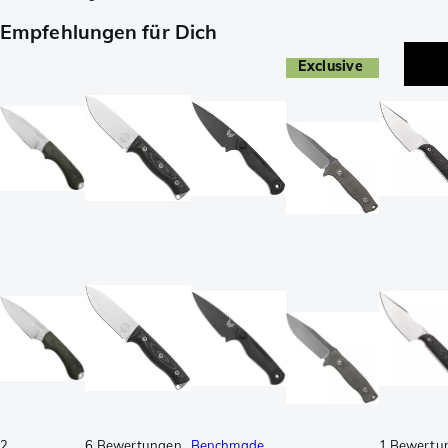
Empfehlungen für Dich
Exclusive
2
6 Bewertungen
Benchmade
1 Bewertu