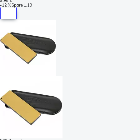
9,95 €
-
12 %
Spare
1,19