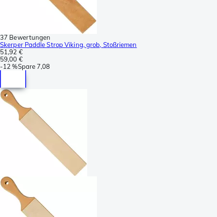
37 Bewertungen
Skerper Paddle Strop Viking, grob, Stoßriemen
51,92 €
59,00 €
-
12 %
Spare
7,08