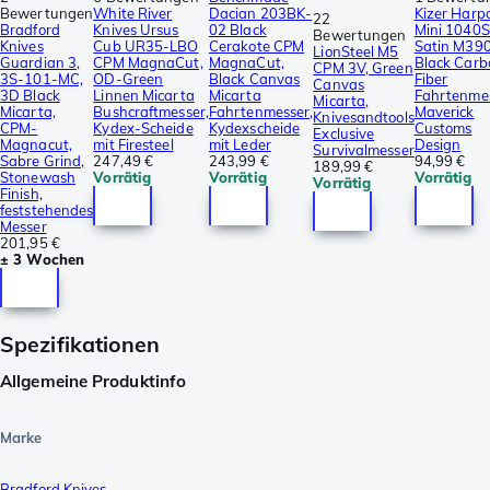
Bewertungen
White River
Dacian 203BK-
Kizer Harp
22
Bradford
Knives Ursus
02 Black
Mini 1040
Bewertungen
Knives
Cub UR35-LBO
Cerakote CPM
Satin M390
LionSteel M5
Guardian 3,
CPM MagnaCut,
MagnaCut,
Black Carb
CPM 3V, Green
3S-101-MC,
OD-Green
Black Canvas
Fiber
Canvas
3D Black
Linnen Micarta
Micarta
Fahrtenmes
Micarta,
Micarta,
Bushcraftmesser,
Fahrtenmesser,
Maverick
Knivesandtools
CPM-
Kydex-Scheide
Kydexscheide
Customs
Exclusive
Magnacut,
mit Firesteel
mit Leder
Design
Survivalmesser
Sabre Grind,
247,49 €
243,99 €
94,99 €
189,99 €
Stonewash
Vorrätig
Vorrätig
Vorrätig
Vorrätig
Finish,
feststehendes
Messer
201,95 €
± 3 Wochen
Spezifikationen
Allgemeine Produktinfo
Marke
Bradford Knives