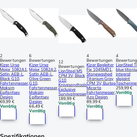
2
6
4
4
Bewertungen
Bewertungen
Bewertungen
Bewertun
12
Kizer Ursa
Kizer Ursa
Kizer Begleiter
LionSteel Th
Bewertungen
Major 1082A1,
Major 1082A2,
Fix 1045MD1,
blue titani
LionSteel M5
Satin AEB-L,
Satin AEB-L,
Stonewashed
integral
CPM 3V, Black
Black G10,
Olive Green
Titanium Gray
slipjoint
G10
Fahrtenmesser,
G10,
CPM 3V, Burlap
Taschenme
Knivesandtools
Maksim
Fahrtenmesser,
Micarta
259,99 €
Exclusive
Epifantsev
Maksim
Fahrtenmesser,
Vorrätig
Survivalmesser
Design
Epifantsev
Azo Design
189,99 €
69,99 €
Design
89,99 €
Vorrätig
Vorrätig
66,49 €
Vorrätig
Vorrätig
Spezifikationen