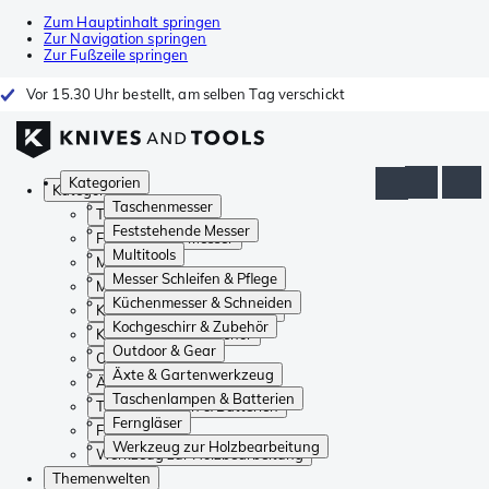
Zum Hauptinhalt springen
Zur Navigation springen
Zur Fußzeile springen
Vor 15.30 Uhr bestellt, am selben Tag verschickt
Kategorien
Kategorien
Taschenmesser
Taschenmesser
Feststehende Messer
Feststehende Messer
Multitools
Multitools
Messer Schleifen & Pflege
Messer Schleifen & Pflege
Küchenmesser & Schneiden
Küchenmesser & Schneiden
Kochgeschirr & Zubehör
Kochgeschirr & Zubehör
Outdoor & Gear
Outdoor & Gear
Äxte & Gartenwerkzeug
Äxte & Gartenwerkzeug
Taschenlampen & Batterien
Taschenlampen & Batterien
Ferngläser
Ferngläser
Werkzeug zur Holzbearbeitung
Werkzeug zur Holzbearbeitung
Themenwelten