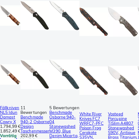
Fällkniven
11
5 Bewertungen
NL5 Idun
Bewertungen
Benchmade
White River
Vosteed
Damast
Benchmade
Osborne 940-
Knives FC7
Porcupine
Cowry X
940-2 Osborne
04
WRFC7-PFC
TiSlim A4807
1.794,99 €
Design
Stonewashed
Poison Frog
Stonewashed
1.852,49 €
Taschenmesser
M390, Blue
Cerakote
S90V, Antique
Vorrätig
202,99 €
Denim Micarta,
S35VN,
Brass Titanium,