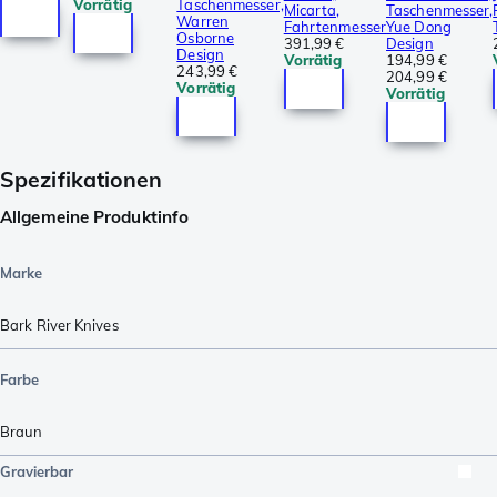
Vorrätig
Taschenmesser,
Micarta,
Taschenmesser,
Warren
Fahrtenmesser
Yue Dong
Osborne
391,99 €
Design
Design
Vorrätig
194,99 €
243,99 €
204,99 €
Vorrätig
Vorrätig
Spezifikationen
Allgemeine Produktinfo
Marke
Bark River Knives
Farbe
Braun
Gravierbar