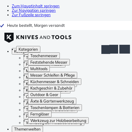
Zum Hauptinhalt springen
Zur Navigation springen
Zur Fußzeile springen
Heute bestellt, Morgen versandt
Kategorien
Kategorien
Taschenmesser
Taschenmesser
Feststehende Messer
Feststehende Messer
Multitools
Multitools
Messer Schleifen & Pflege
Messer Schleifen & Pflege
Küchenmesser & Schneiden
Küchenmesser & Schneiden
Kochgeschirr & Zubehör
Kochgeschirr & Zubehör
Outdoor & Gear
Outdoor & Gear
Äxte & Gartenwerkzeug
Äxte & Gartenwerkzeug
Taschenlampen & Batterien
Taschenlampen & Batterien
Ferngläser
Ferngläser
Werkzeug zur Holzbearbeitung
Werkzeug zur Holzbearbeitung
Themenwelten