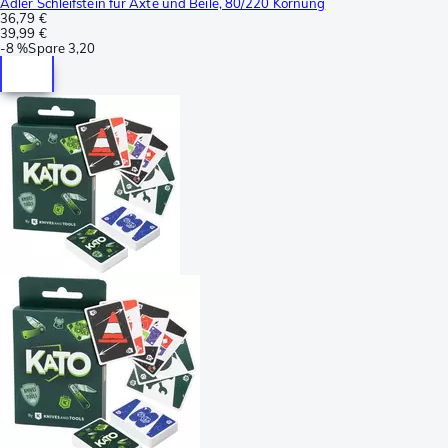
Adler Schleifstein für Äxte und Beile, 80/220 Körnung
36,79 €
39,99 €
-
8 %
Spare
3,20