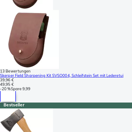
13 Bewertungen
Skerper Field Sharpening Kit SVSO004, Schleifstein Set mit Lederetui
39,96 €
49,95 €
-
20 %
Spare
9,99
Bestseller