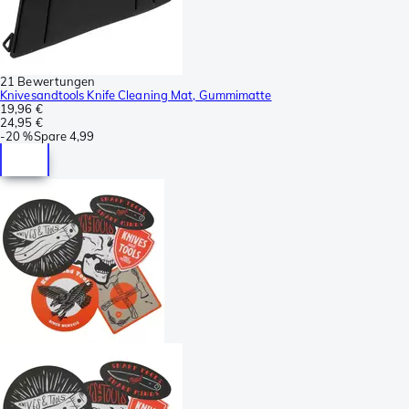
21 Bewertungen
Knivesandtools Knife Cleaning Mat, Gummimatte
19,96 €
24,95 €
-
20 %
Spare
4,99