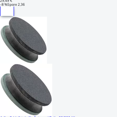
29,49 €
-
8 %
Spare
2,36