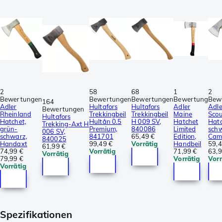
2
58
68
1
2
Bewertungen
Bewertungen
Bewertungen
Bewertung
Bew
164
Adler
Hultafors
Hultafors
Adler
Adle
Bewertungen
Rheinland
Trekkingbeil
Trekkingbeil
Maine
Scou
Hultafors
Hatchet,
Hultån 0.5
H 009 SV,
Hatchet
Hatc
Trekking-Axt H
grün-
Premium,
840086
Limited
schw
006 SV,
schwarz,
841701
65,49 €
Edition,
Cam
840025
Handaxt
99,49 €
Vorrätig
Handbeil
59,4
61,99 €
74,99 €
Vorrätig
71,99 €
63,9
Vorrätig
79,99 €
Vorrätig
Vorr
Vorrätig
Spezifikationen