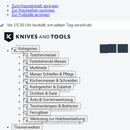
Zum Hauptinhalt springen
Zur Navigation springen
Zur Fußzeile springen
Vor 15.30 Uhr bestellt, am selben Tag verschickt
Kategorien
Kategorien
Taschenmesser
Taschenmesser
Feststehende Messer
Feststehende Messer
Multitools
Multitools
Messer Schleifen & Pflege
Messer Schleifen & Pflege
Küchenmesser & Schneiden
Küchenmesser & Schneiden
Kochgeschirr & Zubehör
Kochgeschirr & Zubehör
Outdoor & Gear
Outdoor & Gear
Äxte & Gartenwerkzeug
Äxte & Gartenwerkzeug
Taschenlampen & Batterien
Taschenlampen & Batterien
Ferngläser
Ferngläser
Werkzeug zur Holzbearbeitung
Werkzeug zur Holzbearbeitung
Themenwelten