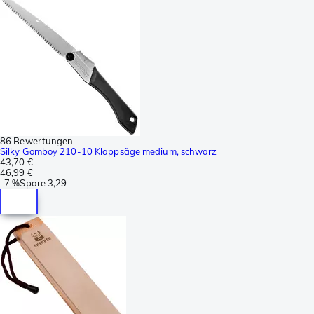
86 Bewertungen
Silky Gomboy 210-10 Klappsäge medium, schwarz
43,70 €
46,99 €
-
7 %
Spare
3,29