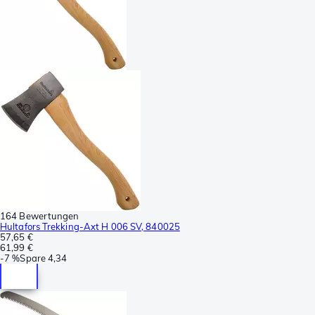
164 Bewertungen
Hultafors Trekking-Axt H 006 SV, 840025
57,65 €
61,99 €
-
7 %
Spare
4,34