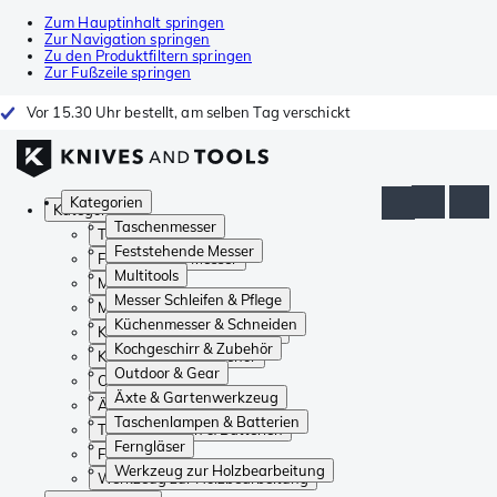
Zum Hauptinhalt springen
Zur Navigation springen
Zu den Produktfiltern springen
Zur Fußzeile springen
Vor 15.30 Uhr bestellt, am selben Tag verschickt
Kategorien
Kategorien
Taschenmesser
Taschenmesser
Feststehende Messer
Feststehende Messer
Multitools
Multitools
Messer Schleifen & Pflege
Messer Schleifen & Pflege
Küchenmesser & Schneiden
Küchenmesser & Schneiden
Kochgeschirr & Zubehör
Kochgeschirr & Zubehör
Outdoor & Gear
Outdoor & Gear
Äxte & Gartenwerkzeug
Äxte & Gartenwerkzeug
Taschenlampen & Batterien
Taschenlampen & Batterien
Ferngläser
Ferngläser
Werkzeug zur Holzbearbeitung
Werkzeug zur Holzbearbeitung