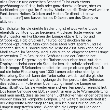
alles über ein und denselben Schalter! Es ist auch etwas
gewöhnungsbedürftig, halb oder ganz durchzudrücken, aber es
funktioniert ganz gut. Im Standby-Modus hat die Taste zwei weitere
Funktionen: Halbes Drücken und Halten für direct-ultralow
(„momentary“) und kurzes halbes Drücken, um das Display zu
aktivieren.
Der Schalter für die direkte Bedienung ist etwas vertieft, aber
ebenfalls punktgenau zu bedienen. Mit dieser Taste werden die
leistungsstarken Funktionen der Lampe aktiviert: Turbo und
Stroboskop. Halb drücken für Turbo, ganz drücken für die
Stroboskopfunktion. Man kann diese Modi nicht sperren und sie
schalten sich aus, sobald man die Taste loslässt. Man kann beide
Modi sowohl im Standby-Modus als auch bei eingeschalteter Lampe
verwenden. Zum Schutz des Gehäuses und der Batterie hat
Nitecore eine Begrenzung des Turbomodus eingebaut. Auf dem
Display erscheint dann ein Statusbalken, der relativ schnell abnimmt.
Nach knapp 15 Sekunden schaltet die Lampe ab und geht zurück
auf die hohe Einstellung von 1000 Lumen oder eine niedrigere
Einstellung. Danach kann der Turbo sofort wieder auf die gleiche
Weise verwendet werden, solange die Temperatur des Gehäuses
dies zulässt. Im Falle einer Überhitzung nimmt die Lampe an
Leuchtkraft ab, bis sie wieder eine sichere Temperatur erreicht hat.
Das lange Gehäuse der EDC27 sorgt für eine gute Wärmeableitung,
und man merkt, dass sie bei hohen Lichtstärken viel länger betrieben
werden kann als kompakte Lampen. Eine weitere Besonderheit ist
der eingebaute Näherungssensor, den ich bisher nur bei großen
Lampen angetroffen habe. Wenn sich die Lampe im High oder