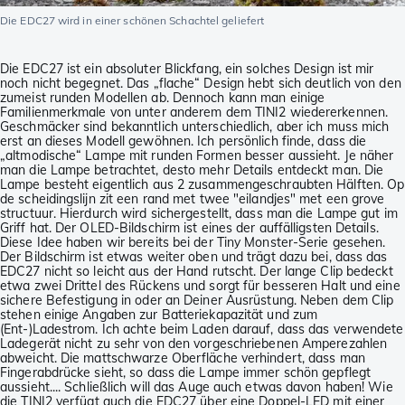
Die EDC27 wird in einer schönen Schachtel geliefert
Die EDC27 ist ein absoluter Blickfang, ein solches Design ist mir
noch nicht begegnet. Das „flache“ Design hebt sich deutlich von den
zumeist runden Modellen ab. Dennoch kann man einige
Familienmerkmale von unter anderem dem TINI2 wiedererkennen.
Geschmäcker sind bekanntlich unterschiedlich, aber ich muss mich
erst an dieses Modell gewöhnen. Ich persönlich finde, dass die
„altmodische“ Lampe mit runden Formen besser aussieht. Je näher
man die Lampe betrachtet, desto mehr Details entdeckt man. Die
Lampe besteht eigentlich aus 2 zusammengeschraubten Hälften. Op
de scheidingslijn zit een rand met twee "eilandjes" met een grove
structuur. Hierdurch wird sichergestellt, dass man die Lampe gut im
Griff hat. Der OLED-Bildschirm ist eines der auffälligsten Details.
Diese Idee haben wir bereits bei der Tiny Monster-Serie gesehen.
Der Bildschirm ist etwas weiter oben und trägt dazu bei, dass das
EDC27 nicht so leicht aus der Hand rutscht. Der lange Clip bedeckt
etwa zwei Drittel des Rückens und sorgt für besseren Halt und eine
sichere Befestigung in oder an Deiner Ausrüstung. Neben dem Clip
stehen einige Angaben zur Batteriekapazität und zum
(Ent-)Ladestrom. Ich achte beim Laden darauf, dass das verwendete
Ladegerät nicht zu sehr von den vorgeschriebenen Amperezahlen
abweicht. Die mattschwarze Oberfläche verhindert, dass man
Fingerabdrücke sieht, so dass die Lampe immer schön gepflegt
aussieht.... Schließlich will das Auge auch etwas davon haben! Wie
die TINI2 verfügt auch die EDC27 über eine Doppel-LED mit einer