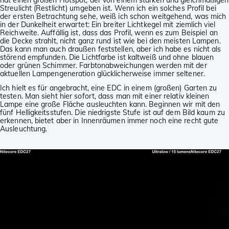
hat einen großen Hotspot, der von einem starken und gleichmäßigen
Streulicht (Restlicht) umgeben ist. Wenn ich ein solches Profil bei
der ersten Betrachtung sehe, weiß ich schon weitgehend, was mich
in der Dunkelheit erwartet: Ein breiter Lichtkegel mit ziemlich viel
Reichweite. Auffällig ist, dass das Profil, wenn es zum Beispiel an
die Decke strahlt, nicht ganz rund ist wie bei den meisten Lampen.
Das kann man auch draußen feststellen, aber ich habe es nicht als
störend empfunden. Die Lichtfarbe ist kaltweiß und ohne blauen
oder grünen Schimmer. Farbtonabweichungen werden mit der
aktuellen Lampengeneration glücklicherweise immer seltener.
Ich hielt es für angebracht, eine EDC in einem (großen) Garten zu
testen. Man sieht hier sofort, dass man mit einer relativ kleinen
Lampe eine große Fläche ausleuchten kann. Beginnen wir mit den
fünf Helligkeitsstufen. Die niedrigste Stufe ist auf dem Bild kaum zu
erkennen, bietet aber in Innenräumen immer noch eine recht gute
Ausleuchtung.