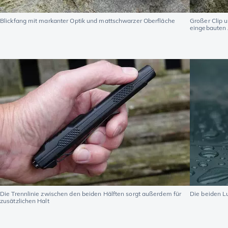
Blickfang mit markanter Optik und mattschwarzer Oberfläche
Großer Clip 
eingebauten
Die Trennlinie zwischen den beiden Hälften sorgt außerdem für
Die beiden 
zusätzlichen Halt