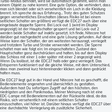
Turbo-Modus befindet, wird sie automatisch gedimmt, wenn man
einem Objekt zu nahe kommt. Eine gute Option, die verhindert, dass
man sich blendet oder sich versehentlich ein Loch in die Kleidung
brennt. Ich spreche da aus Erfahrung... Trotz des guten Schutzes
gegen versehentliches Einschalten (dieses Risiko ist bei einem
seitlichen Schalter am größten) verfügt die EDC27 auch über eine
eingebaute doppelte Sperre. Bei Lock-out 1 (wird im Display
angezeigt) ist der Hauptschalter gesperrt und bei Lock-out 2
werden beide Schalter auf inaktiv gesetzt. Ich finde, Nitecore hat
darüber gut nachgedacht und eine gute Lösung gefunden. Auf diese
Weise kann der Schalter, der am weitesten herausragt, verriegelt
und trotzdem Turbo und Strobe verwendet werden. Die Sperre
schaltet man wie folgt ein: Im eingeschalteten Zustand den
Hauptschalter ganz durchdrücken und halten, bis auf dem Display
das Schloss mit einer 1 oder später mit einer 2 angezeigt wird.
Wenn Du loslässt, ist die EDC27 halb oder ganz verriegelt. Das
Entsperren funktioniert auf die gleiche Weise, mit dem Unterschied,
dass man zweimal kurz hintereinander klicken und dann gedrückt
halten muss.
Die EDC27 liegt gut in der Hand und Nitecore hat es geschafft, die
Bedienelemente angenehm und übersichtlich zu gestalten.
Außerdem hast Du sofortigen Zugriff auf den höchsten, den
niedrigsten und den Panikmodus. Meiner Meinung nach ist eine
EDC-Lampe mit Bedienelementen auf der Rückseite ideal, da das
Risiko, sich versehentlich mit einem seitlichen Schalter
einzuschalten, viel höher ist. Darüber hinaus verfügt die EDC27 über
eine durchdachte Verriegelung als zusätzliche Sicherheit.