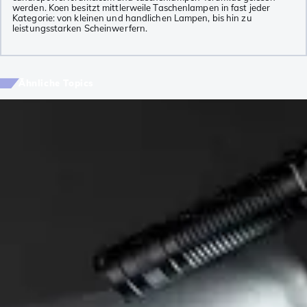
werden. Koen besitzt mittlerweile Taschenlampen in fast jeder
Kategorie: von kleinen und handlichen Lampen, bis hin zu
leistungsstarken Scheinwerfern.
Ähnliche Topics