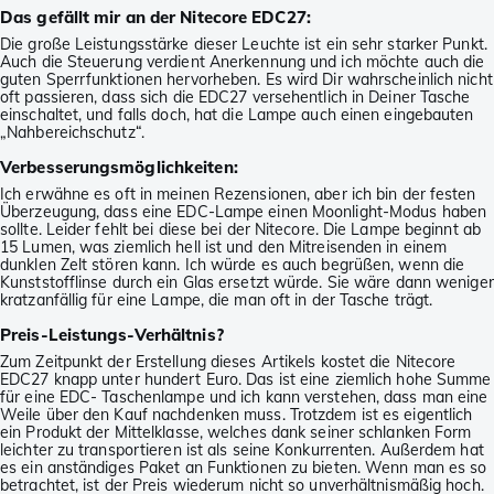
Das gefällt mir an der Nitecore EDC27:
Die große Leistungsstärke dieser Leuchte ist ein sehr starker Punkt.
Auch die Steuerung verdient Anerkennung und ich möchte auch die
guten Sperrfunktionen hervorheben. Es wird Dir wahrscheinlich nicht
oft passieren, dass sich die EDC27 versehentlich in Deiner Tasche
einschaltet, und falls doch, hat die Lampe auch einen eingebauten
„Nahbereichschutz“.
Verbesserungsmöglichkeiten:
Ich erwähne es oft in meinen Rezensionen, aber ich bin der festen
Überzeugung, dass eine EDC-Lampe einen Moonlight-Modus haben
sollte. Leider fehlt bei diese bei der Nitecore. Die Lampe beginnt ab
15 Lumen, was ziemlich hell ist und den Mitreisenden in einem
dunklen Zelt stören kann. Ich würde es auch begrüßen, wenn die
Kunststofflinse durch ein Glas ersetzt würde. Sie wäre dann weniger
kratzanfällig für eine Lampe, die man oft in der Tasche trägt.
Preis-Leistungs-Verhältnis?
Zum Zeitpunkt der Erstellung dieses Artikels kostet die Nitecore
EDC27 knapp unter hundert Euro. Das ist eine ziemlich hohe Summe
für eine EDC- Taschenlampe und ich kann verstehen, dass man eine
Weile über den Kauf nachdenken muss. Trotzdem ist es eigentlich
ein Produkt der Mittelklasse, welches dank seiner schlanken Form
leichter zu transportieren ist als seine Konkurrenten. Außerdem hat
es ein anständiges Paket an Funktionen zu bieten. Wenn man es so
betrachtet, ist der Preis wiederum nicht so unverhältnismäßig hoch.